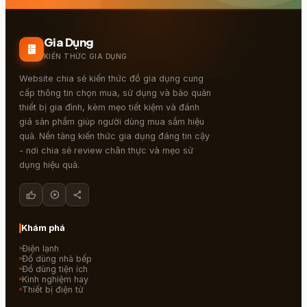
Gia Dụng
kitchen
KIẾN THỨC GIA DỤNG
Website chia sẻ kiến thức đồ gia dụng cung
cấp thông tin chọn mua, sử dụng và bảo quản
thiết bị gia đình, kèm mẹo tiết kiệm và đánh
giá sản phẩm giúp người dùng mua sắm hiệu
quả. Nền tảng kiến thức gia dụng đáng tin cậy
- nơi chia sẻ review chân thực và mẹo sử
dụng hiệu quả.
thumb_up
play_circle
share
Khám phá
Điện lạnh
Đồ dùng nhà bếp
Đồ dùng tiện ích
Kinh nghiệm hay
Thiết bị điện tử