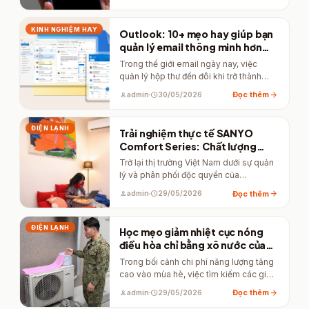
KINH NGHIỆM HAY
Outlook: 10+ mẹo hay giúp bạn
quản lý email thông minh hơn
Gmail.
Trong thế giới email ngày nay, việc
quản lý hộp thư đến đôi khi trở thành
một cuộc…
arrow_forward
Đọc thêm
person
admin
schedule
30/05/2026
ĐIỆN LẠNH
Trải nghiệm thực tế SANYO
Comfort Series: Chất lượng
“chuẩn Nhật” có như kỳ vọng?
Trở lại thị trường Việt Nam dưới sự quản
lý và phân phối độc quyền của
Panasonic, SANYO…
arrow_forward
Đọc thêm
person
admin
schedule
29/05/2026
ĐIỆN LẠNH
Học mẹo giảm nhiệt cục nóng
điều hòa chỉ bằng xô nước của
quân đội Nhật
Trong bối cảnh chi phí năng lượng tăng
cao vào mùa hè, việc tìm kiếm các giải
pháp…
arrow_forward
Đọc thêm
person
admin
schedule
29/05/2026