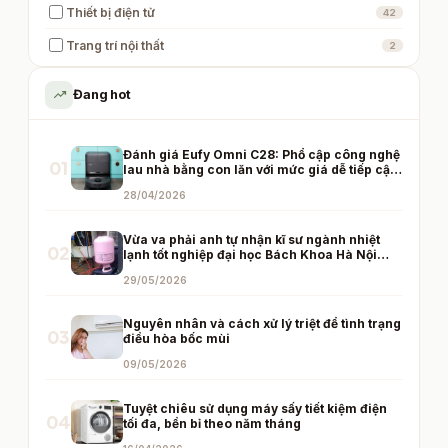
Thiết bị điện tử
42
Trang trí nội thất
2
trending_up
Đang hot
Đánh giá Eufy Omni C28: Phổ cập công nghệ
01
lau nhà bằng con lăn với mức giá dễ tiếp cận
ở Việt Nam
28/04/2026
Vừa va phải anh tự nhận kĩ sư ngành nhiệt
02
lạnh tốt nghiệp đại học Bách Khoa Hà Nội
phán về gas điều hòa
29/05/2026
Nguyên nhân và cách xử lý triệt để tình trạng
03
điều hòa bốc mùi
09/05/2026
Tuyệt chiêu sử dụng máy sấy tiết kiệm điện
04
tối đa, bền bỉ theo năm tháng