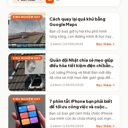
KINH NGHIỆM HAY
Cách quay lại quá khứ bằng
Google Maps
Bạn có bao giờ tự hỏi khu phố mình
từng sống, con đường mình đi học hay
thậm…
arrow_forward
Đọc thêm
person
admin
schedule
01/06/2026
KINH NGHIỆM HAY
Quân đội Nhật chia sẻ mẹo giúp
điều hòa tiết kiệm điện chỉ bằng
xô nước và khăn tắm
Lực lượng Phòng vệ Nhật Bản mới đây
đã chia sẻ một mẹo đơn giản giúp điều
hòa…
arrow_forward
Đọc thêm
person
admin
schedule
30/05/2026
KINH NGHIỆM HAY
7 phím tắt iPhone bạn phải biết
để tối ưu công việc và cuộc
sống
Bạn có bao giờ cảm thấy chiếc iPhone
của mình còn ẩn chứa những sức mạnh
tiềm tàng…
arrow_forward
Đọc thêm
person
admin
schedule
30/05/2026