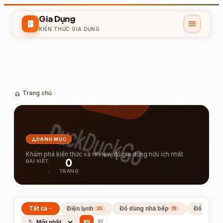
Gia Dụng
menu
kitchen
KIẾN THỨC GIA DỤNG
home
Trang chủ
chevron_right
category
DANH MỤC
Khám phá kiến thức và review đồ gia dụng hữu ích nhất
0
BÀI VIẾT
TRANG
Tất cả
Điện lạnh
Đồ dùng nhà bếp
Đồ dùng ti
35
15
swap_vert
view_list
grid_view