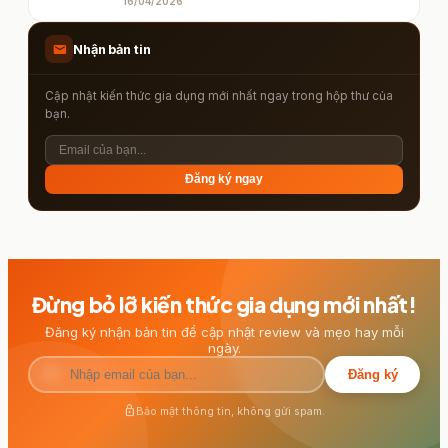
16/04/2026
mail
Nhận bản tin
Cập nhật kiến thức gia dụng mới nhất ngay trong hộp thư của
bạn.
Đăng ký ngay
Đừng bỏ lỡ kiến thức gia dụng mới nhất!
Đăng ký nhận bản tin để cập nhật review và mẹo hay mỗi
ngày.
mail
Đăng ký
lock
Bảo mật thông tin, không gửi spam.