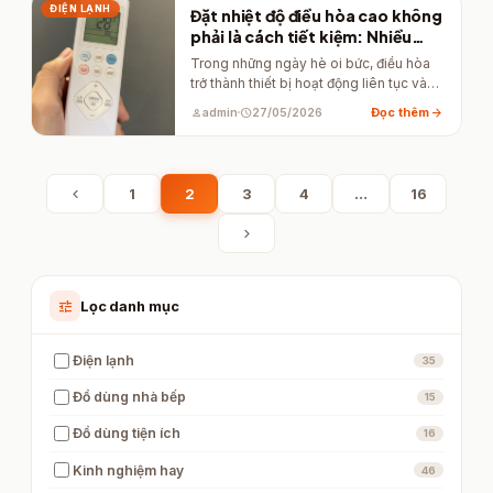
ĐIỆN LẠNH
Đặt nhiệt độ điều hòa cao không
phải là cách tiết kiệm: Nhiều
người đang hiểu sai
Trong những ngày hè oi bức, điều hòa
trở thành thiết bị hoạt động liên tục và
không…
arrow_forward
Đọc thêm
person
admin
schedule
27/05/2026
chevron_left
1
2
3
4
…
16
chevron_right
tune
Lọc danh mục
Điện lạnh
35
Đồ dùng nhà bếp
15
Đồ dùng tiện ích
16
Kinh nghiệm hay
46