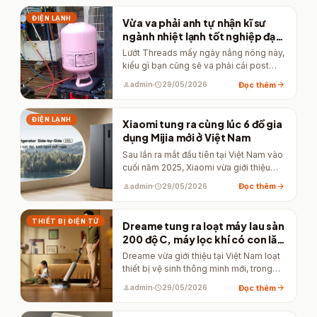
ĐIỆN LẠNH
Vừa va phải anh tự nhận kĩ sư
ngành nhiệt lạnh tốt nghiệp đại
học Bách Khoa Hà Nội phán về
Lướt Threads mấy ngày nắng nóng này,
gas điều hòa
kiểu gì bạn cũng sẽ va phải cái post
gây bão…
arrow_forward
Đọc thêm
person
admin
schedule
29/05/2026
ĐIỆN LẠNH
Xiaomi tung ra cùng lúc 6 đồ gia
dụng Mijia mới ở Việt Nam
Sau lần ra mắt đầu tiên tại Việt Nam vào
cuối năm 2025, Xiaomi vừa giới thiệu
cùng…
arrow_forward
Đọc thêm
person
admin
schedule
29/05/2026
THIẾT BỊ ĐIỆN TỬ
Dreame tung ra loạt máy lau sàn
200 độ C, máy lọc khí có con lăn
hút lông chó mèo ở Việt Nam
Dreame vừa giới thiệu tại Việt Nam loạt
thiết bị vệ sinh thông minh mới, trong
đó đáng…
arrow_forward
Đọc thêm
person
admin
schedule
29/05/2026