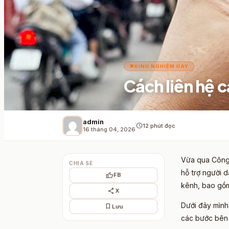
label_important
KINH NGHIỆM HAY
Cách liên hệ 
admin
schedule
12 phút đọc
16 tháng 04, 2026
Vừa qua Công 
CHIA SẺ
hỗ trợ người 
thumb_up
FB
kênh, bao gồm 
share
X
Dưới đây mình
bookmark
Lưu
các bước bên 