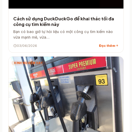
Cách sử dụng DuckDuckGo để khai thác tối đa
công cụ tìm kiếm này
Bạn có bao giờ tự hỏi liệu có một công cụ tìm kiếm nào
vừa mạnh mẽ, vừa…
schedule
03/06/2026
Đọc thêm
arrow_forward
KINH NGHIỆM HAY