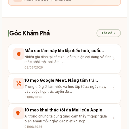
Góc Khám Phá
chevron_right
Tất cả
Mắc sai lầm này khi lắp điều hoà, cuối
eco
tháng tiền điện tăng vọt
Nhiều gia đình tại các khu đô thị hiện đại đang vô tình
chevron_right
mắc phải một sai lầm…
02/06/2026
10 mẹo Google Meet: Nâng tầm trải
handyman
nghiệm họp trực tuyến của bạn
Trong thế giới làm việc và học tập từ xa ngày nay,
chevron_right
các cuộc họp trực tuyến đã…
01/06/2026
10 mẹo khai thác tối đa Mail của Apple
tips_and_updates
Ai trong chúng ta cũng từng cảm thấy “ngộp” giữa
chevron_right
biển email mỗi ngày, đặc biệt khi hộp…
01/06/2026