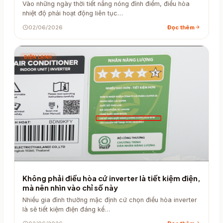
Vào những ngày thời tiết nắng nóng đỉnh điểm, điều hòa
nhiệt độ phải hoạt động liên tục…
schedule
02/06/2026
Đọc thêm
arrow_forward
ĐIỆN LẠNH
Không phải điều hòa cứ inverter là tiết kiệm điện,
mà nên nhìn vào chỉ số này
Nhiều gia đình thường mặc định cứ chọn điều hòa inverter
là sẽ tiết kiệm điện đáng kể…