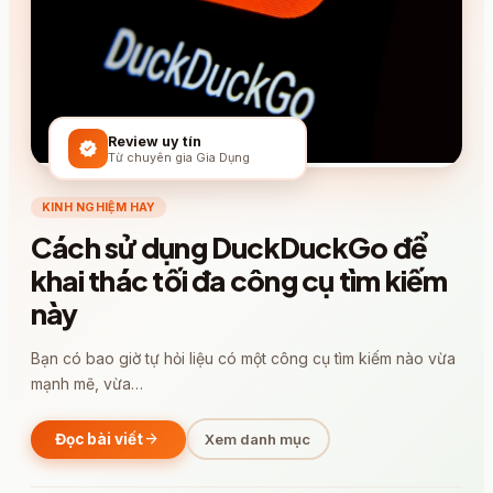
Review uy tín
verified
Từ chuyên gia Gia Dụng
KINH NGHIỆM HAY
Cách sử dụng DuckDuckGo để
khai thác tối đa công cụ tìm kiếm
này
Bạn có bao giờ tự hỏi liệu có một công cụ tìm kiếm nào vừa
mạnh mẽ, vừa…
arrow_forward
Đọc bài viết
Xem danh mục