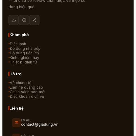
- nơi chia sẻ review chân thực và mẹo sử
dụng hiệu quả.
thumb_up
play_circle
share
Khám phá
Điện lạnh
Đồ dùng nhà bếp
Đồ dùng tiện ích
Kinh nghiệm hay
Thiết bị điện tử
Hỗ trợ
Về chúng tôi
Liên hệ quảng cáo
Chính sách bảo mật
Điều khoản dịch vụ
Liên hệ
EMAIL
mail
contact@giadung.vn
HỖ TRỢ