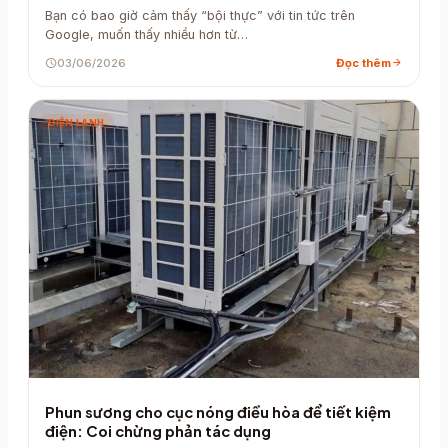
Bạn có bao giờ cảm thấy “bội thực” với tin tức trên
Google, muốn thấy nhiều hơn từ…
schedule
03/06/2026
Đọc thêm
arrow_forward
ĐIỆN LẠNH
Phun sương cho cục nóng điều hòa để tiết kiệm
điện: Coi chừng phản tác dụng