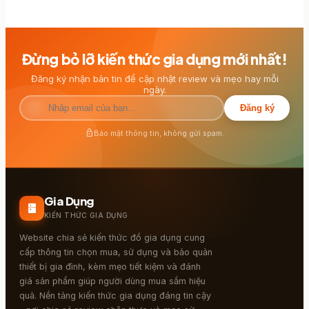
Đừng bỏ lỡ kiến thức gia dụng mới nhất!
Đăng ký nhận bản tin để cập nhật review và mẹo hay mỗi
ngày.
mail
Đăng ký
lock
Bảo mật thông tin, không gửi spam.
Gia Dụng
kitchen
KIẾN THỨC GIA DỤNG
Website chia sẻ kiến thức đồ gia dụng cung
cấp thông tin chọn mua, sử dụng và bảo quản
thiết bị gia đình, kèm mẹo tiết kiệm và đánh
giá sản phẩm giúp người dùng mua sắm hiệu
quả. Nền tảng kiến thức gia dụng đáng tin cậy