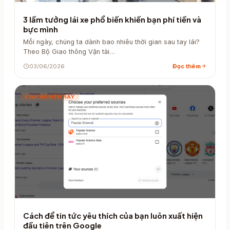
3 lầm tưởng lái xe phổ biến khiến bạn phí tiền và
bực mình
Mỗi ngày, chúng ta dành bao nhiêu thời gian sau tay lái?
Theo Bộ Giao thông Vận tải…
schedule
03/06/2026
Đọc thêm
arrow_forward
KINH NGHIỆM HAY
Cách để tin tức yêu thích của bạn luôn xuất hiện
đầu tiên trên Google