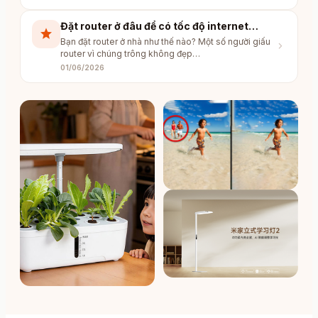
Đặt router ở đâu để có tốc độ internet
star
nhanh hơn: câu hỏi tưởng đơn giản nhiều
Bạn đặt router ở nhà như thế nào? Một số người giấu
chevron_right
người đang làm sai
router vì chúng trông không đẹp…
01/06/2026