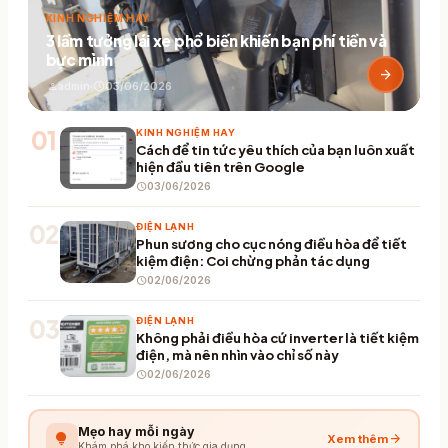
KINH NGHIỆM HAY
3 lầm tưởng lái xe phổ biến khiến bạn phí tiền và
bực mình
arrow_forward
person
admin
schedule
03/06/2026
01
KINH NGHIỆM HAY
Cách để tin tức yêu thích của bạn luôn xuất
hiện đầu tiên trên Google
schedule
03/06/2026
02
ĐIỆN LẠNH
Phun sương cho cục nóng điều hòa để tiết
kiệm điện: Coi chừng phản tác dụng
schedule
02/06/2026
03
ĐIỆN LẠNH
Không phải điều hòa cứ inverter là tiết kiệm
điện, mà nên nhìn vào chỉ số này
schedule
02/06/2026
Mẹo hay mỗi ngày
lightbulb
arrow_forward
Xem thêm
Khám phá kho kiến thức gia dụng