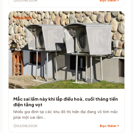
schedule
02/06/2026
Đọc thêm
arrow_forward
ĐIỆN LẠNH
Mắc sai lầm này khi lắp điều hoà, cuối tháng tiền
điện tăng vọt
Nhiều gia đình tại các khu đô thị hiện đại đang vô tình mắc
phải một sai lầm…
schedule
02/06/2026
Đọc thêm
arrow_forward