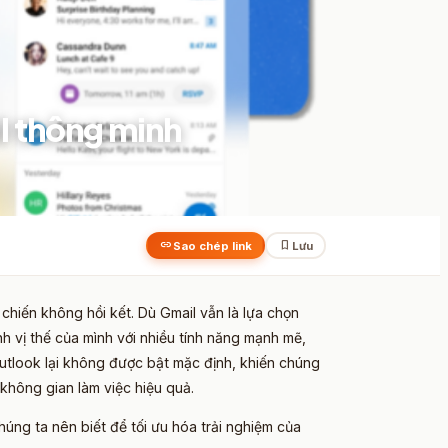
l thông minh
link
bookmark
Sao chép link
Lưu
 chiến không hồi kết. Dù Gmail vẫn là lựa chọn
 vị thế của mình với nhiều tính năng mạnh mẽ,
 Outlook lại không được bật mặc định, khiến chúng
không gian làm việc hiệu quả.
ng ta nên biết để tối ưu hóa trải nghiệm của