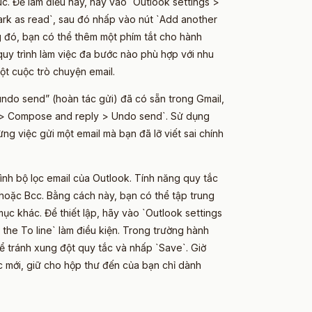
úc. Để làm điều này, hãy vào `Outlook settings >
ark as read`, sau đó nhấp vào nút `Add another
ng đó, bạn có thể thêm một phím tắt cho hành
 quy trình làm việc đa bước nào phù hợp với nhu
ột cuộc trò chuyện email.
“undo send” (hoàn tác gửi) đã có sẵn trong Gmail,
l > Compose and reply > Undo send`. Sử dụng
ừng việc gửi một email mà bạn đã lỡ viết sai chính
ình bộ lọc email của Outlook. Tính năng quy tắc
hoặc Bcc. Bằng cách này, bạn có thể tập trung
ục khác. Để thiết lập, hãy vào `Outlook settings
 the To line` làm điều kiện. Trong trường hành
ể tránh xung đột quy tắc và nhấp `Save`. Giờ
c mới, giữ cho hộp thư đến của bạn chỉ dành