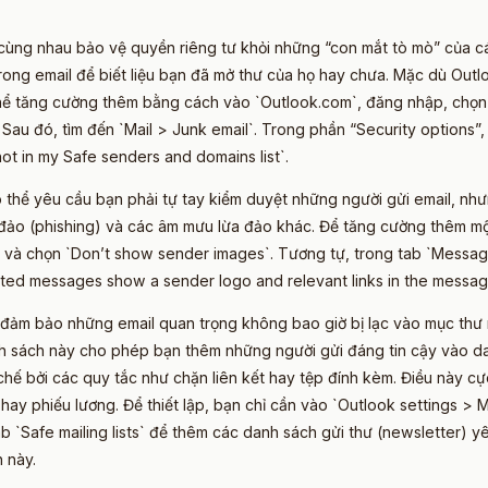
 cùng nhau bảo vệ quyền riêng tư khỏi những “con mắt tò mò” của cá
trong email để biết liệu bạn đã mở thư của họ hay chưa. Mặc dù Out
hể tăng cường thêm bằng cách vào `Outlook.com`, đăng nhập, chọn 
 Sau đó, tìm đến `Mail > Junk email`. Trong phần “Security options”,
ot in my Safe senders and domains list`.
 thể yêu cầu bạn phải tự tay kiểm duyệt những người gửi email, như
a đảo (phishing) và các âm mưu lừa đảo khác. Để tăng cường thêm mộ
` và chọn `Don’t show sender images`. Tương tự, trong tab `Message
ted messages show a sender logo and relevant links in the messag
 đảm bảo những email quan trọng không bao giờ bị lạc vào mục thư 
h sách này cho phép bạn thêm những người gửi đáng tin cậy vào dan
chế bởi các quy tắc như chặn liên kết hay tệp đính kèm. Điều này c
hay phiếu lương. Để thiết lập, bạn chỉ cần vào `Outlook settings > 
ab `Safe mailing lists` để thêm các danh sách gửi thư (newsletter) 
 này.