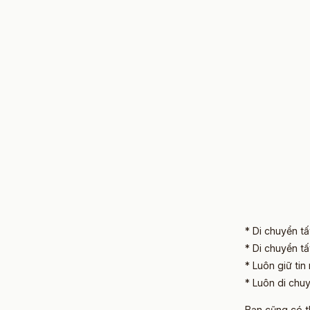
* Di chuyển tấ
* Di chuyển tấ
* Luôn giữ tin
* Luôn di chu
Bạn cũng có t