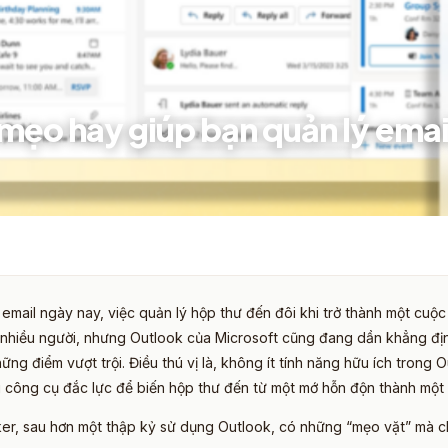
mẹo hay giúp bạn quản lý emai
 email ngày nay, việc quản lý hộp thư đến đôi khi trở thành một cuộc
nhiều người, nhưng Outlook của Microsoft cũng đang dần khẳng định
ững điểm vượt trội. Điều thú vị là, không ít tính năng hữu ích trong
g công cụ đắc lực để biến hộp thư đến từ một mớ hỗn độn thành một 
er, sau hơn một thập kỷ sử dụng Outlook, có những “mẹo vặt” mà chú