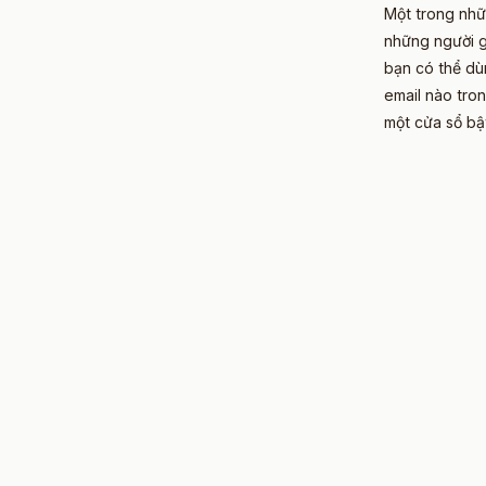
Một trong nhữ
những người gử
bạn có thể dùn
email nào tro
một cửa sổ bật