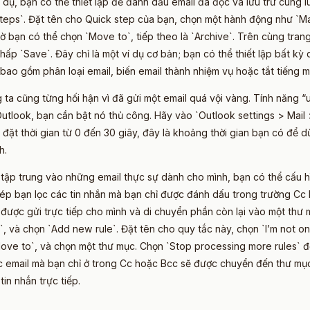
 dụ, bạn có thể thiết lập để đánh dấu email đã đọc và lưu trữ cùng l
steps`. Đặt tên cho Quick step của bạn, chọn một hành động như `M
iờ bạn có thể chọn `Move to`, tiếp theo là `Archive`. Trên cùng tra
ấp `Save`. Đây chỉ là một ví dụ cơ bản; bạn có thể thiết lập bất kỳ
bao gồm phân loại email, biến email thành nhiệm vụ hoặc tắt tiếng m
 ta cũng từng hối hận vì đã gửi một email quá vội vàng. Tính năng 
utlook, bạn cần bật nó thủ công. Hãy vào `Outlook settings > Mai
 đặt thời gian từ 0 đến 30 giây, đây là khoảng thời gian bạn có để d
h.
 tập trung vào những email thực sự dành cho mình, bạn có thể cấu h
hép bạn lọc các tin nhắn mà bạn chỉ được đánh dấu trong trường Cc 
được gửi trực tiếp cho mình và di chuyển phần còn lại vào một thư m
`, và chọn `Add new rule`. Đặt tên cho quy tắc này, chọn `I’m not on
ove to`, và chọn một thư mục. Chọn `Stop processing more rules` đ
ác email mà bạn chỉ ở trong Cc hoặc Bcc sẽ được chuyển đến thư mụ
tin nhắn trực tiếp.