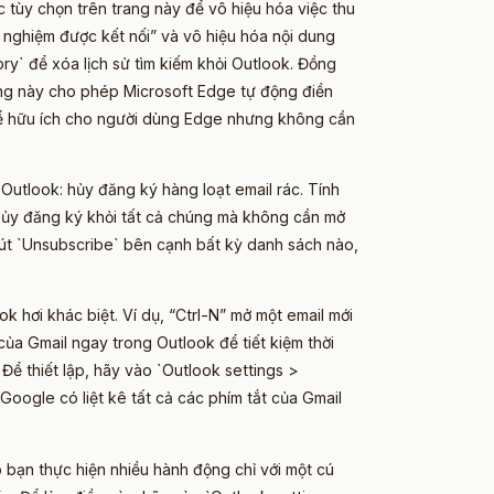
c tùy chọn trên trang này để vô hiệu hóa việc thu
i nghiệm được kết nối” và vô hiệu hóa nội dung
ory` để xóa lịch sử tìm kiếm khỏi Outlook. Đồng
năng này cho phép Microsoft Edge tự động điền
thể hữu ích cho người dùng Edge nhưng không cần
 Outlook: hủy đăng ký hàng loạt email rác. Tính
 hủy đăng ký khỏi tất cả chúng mà không cần mở
nút `Unsubscribe` bên cạnh bất kỳ danh sách nào,
 hơi khác biệt. Ví dụ, “Ctrl-N” mở một email mới
 của Gmail ngay trong Outlook để tiết kiệm thời
. Để thiết lập, hãy vào `Outlook settings >
Google có liệt kê tất cả các phím tắt của Gmail
 bạn thực hiện nhiều hành động chỉ với một cú