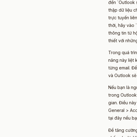
đến `Outlook s
thập dữ liệu c
trực tuyến liê
thời, hãy vào
thông tin từ 
thiết với nhữn
Trong quá trìn
năng này liệt
từng email. Đ
và Outlook sẽ 
Nếu bạn là ngư
trong Outlook,
gian. Điều này
General > Acce
tại đây nếu bạ
Để tăng cường