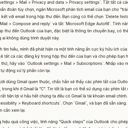
ettings > Mail > Privacy and data > Privacy settings`. Tắt tất cả cá
hẩn đoán tùy chọn, ngăn Microsoft phân tích email của bạn cho “trả
n kết với email trong hộp thư đến. Bạn cũng có thể chọn `Delete hist
 `Mail > Compose and reply` và tắt `Microsoft Edge Autofill`. Tính 
hộp thư đến Outlook của bạn, đặc biệt là thông tin chuyến bay, có 
g ai không dùng trình duyệt này.
h tìm hiểu, mình đã phát hiện ra một tính năng ẩn cực kỳ hữu ích của
 kê tất cả các đăng ký trong hộp thư đến của bạn và cho phép bạn
ể thử, hãy vào `Outlook settings > Mail > Subscriptions`. Nhấp vào 
tự động xử lý phần còn lại.
ời dùng Gmail quen thuộc, chắc hẳn sẽ thấy các phím tắt của Outlook
 trong khi ở Gmail là “C”. Tin tốt là bạn có thể sử dụng các phím tắt
 rất tiện lợi vì hầu hết chúng ta đều có Gmail là tài khoản email chính
ssibility > Keyboard shortcuts`. Chọn `Gmail`, và bạn đã sẵn sàng. 
n cần xem lại.
 hiệu quả công việc, tính năng “Quick steps” của Outlook cho phép