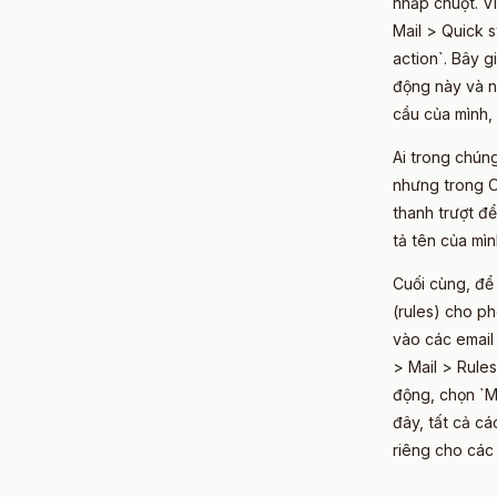
nhấp chuột. Ví
Mail > Quick 
action`. Bây g
động này và nh
cầu của mình, 
Ai trong chúng
nhưng trong O
thanh trượt để
tả tên của mìn
Cuối cùng, để
(rules) cho p
vào các email 
> Mail > Rules
động, chọn `M
đây, tất cả c
riêng cho các 