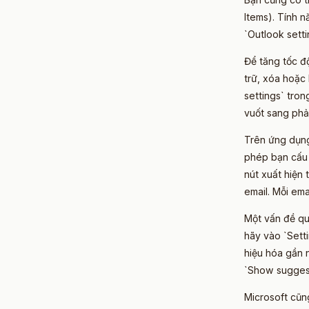
Items). Tính 
`Outlook sett
Để tăng tốc độ
trữ, xóa hoặc
settings` tro
vuốt sang phải
Trên ứng dụng
phép bạn cấu 
nút xuất hiện 
email. Mỗi ema
Một vấn đề qua
hãy vào `Sett
hiệu hóa gần 
`Show suggest
Microsoft cũng