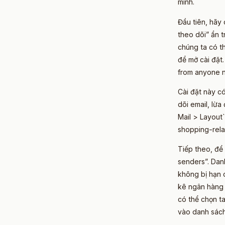
mình.
Đầu tiên, hãy
theo dõi” ẩn 
chúng ta có t
để mở cài đặt.
from anyone n
Cài đặt này có
dõi email, lừ
Mail > Layout
shopping-rela
Tiếp theo, để
senders”. Dan
không bị hạn 
kê ngân hàng 
có thể chọn t
vào danh sách