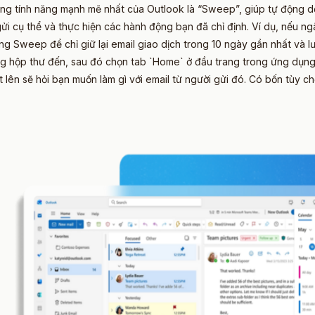
ng tính năng mạnh mẽ nhất của Outlook là “Sweep”, giúp tự động dọ
i cụ thể và thực hiện các hành động bạn đã chỉ định. Ví dụ, nếu ngâ
g Sweep để chỉ giữ lại email giao dịch trong 10 ngày gần nhất và lưu
ng hộp thư đến, sau đó chọn tab `Home` ở đầu trang trong ứng dụn
 lên sẽ hỏi bạn muốn làm gì với email từ người gửi đó. Có bốn tùy ch