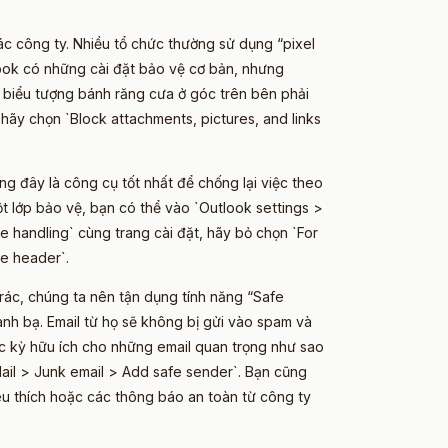
c công ty. Nhiều tổ chức thường sử dụng “pixel
look có những cài đặt bảo vệ cơ bản, nhưng
biểu tượng bánh răng cưa ở góc trên bên phải
 hãy chọn `Block attachments, pictures, and links
ng đây là công cụ tốt nhất để chống lại việc theo
t lớp bảo vệ, bạn có thể vào `Outlook settings >
 handling` cùng trang cài đặt, hãy bỏ chọn `For
e header`.
rác, chúng ta nên tận dụng tính năng “Safe
h bạ. Email từ họ sẽ không bị gửi vào spam và
ực kỳ hữu ích cho những email quan trọng như sao
Mail > Junk email > Add safe sender`. Bạn cũng
yêu thích hoặc các thông báo an toàn từ công ty