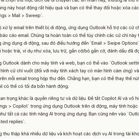
năng này hoạt động rất hiệu quả và bạn có thể thay đổi hoặc xóa c
ings > Mail > Sweep`.
 xử lý email trên thiết bị di động, ứng dụng Outlook hỗ trợ các cử ch
 báo cáo email. Chúng ta hoàn toàn có thể tùy chỉnh các cử chỉ này
ng ứng dụng di động, sau đó điều hướng đến `Email > Swipe Options`
 hoặc trái, ví dụ như xóa, lưu trữ, gắn cờ/bỏ gắn cờ, đánh dấu đã đ
 Outlook dành cho máy tính và web, bạn có thể vào `Outlook settin
hình cử chỉ vuốt (đối với máy tính xách tay có màn hình cảm ứng) v
trên mỗi email trong hộp thư đến. Chẳng hạn, bạn có thể thay thế n
il có thể có tối đa bốn hành động.
n trọng khác là quyền riêng tư và dữ liệu. Để tắt Copilot AI và vô h
ings > Copilot` trong ứng dụng Outlook trên di động, máy tính hoặc 
như tất cả các tính năng AI trong ứng dụng. Bạn cũng nên vào `Outlo
ed replies`.
 thu thập khá nhiều dữ liệu và kích hoạt các dịch vụ AI trong tài 