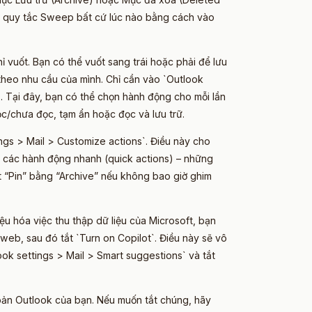
ác quy tắc Sweep bất cứ lúc nào bằng cách vào
ỉ vuốt. Bạn có thể vuốt sang trái hoặc phải để lưu
 theo nhu cầu của mình. Chỉ cần vào `Outlook
. Tại đây, bạn có thể chọn hành động cho mỗi lần
ọc/chưa đọc, tạm ẩn hoặc đọc và lưu trữ.
gs > Mail > Customize actions`. Điều này cho
à các hành động nhanh (quick actions) – những
út “Pin” bằng “Archive” nếu không bao giờ ghim
iệu hóa việc thu thập dữ liệu của Microsoft, bạn
web, sau đó tắt `Turn on Copilot`. Điều này sẽ vô
ok settings > Mail > Smart suggestions` và tắt
khoản Outlook của bạn. Nếu muốn tắt chúng, hãy