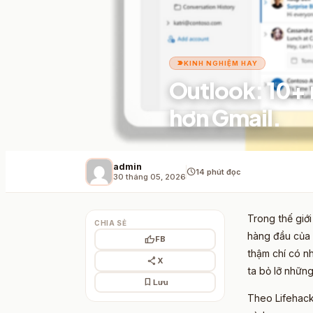
label_important
KINH NGHIỆM HAY
Outlook: 10+ 
hơn Gmail.
admin
schedule
14 phút đọc
30 tháng 05, 2026
Trong thế giới
CHIA SẺ
hàng đầu của 
thumb_up
FB
thậm chí có nh
share
X
ta bỏ lỡ nhữn
bookmark
Lưu
Theo Lifehack