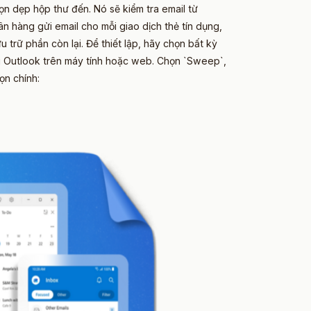
n dẹp hộp thư đến. Nó sẽ kiểm tra email từ
n hàng gửi email cho mỗi giao dịch thẻ tín dụng,
 trữ phần còn lại. Để thiết lập, hãy chọn bất kỳ
g Outlook trên máy tính hoặc web. Chọn `Sweep`,
ọn chính: