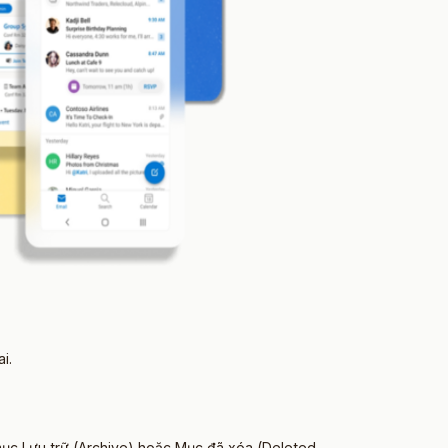
i.
 mục Lưu trữ (Archive) hoặc Mục đã xóa (Deleted