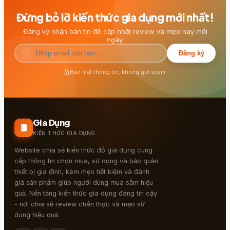
Đừng bỏ lỡ kiến thức gia dụng mới nhất!
Đăng ký nhận bản tin để cập nhật review và mẹo hay mỗi
ngày.
mail
Đăng ký
lock
Bảo mật thông tin, không gửi spam.
Gia Dụng
kitchen
KIẾN THỨC GIA DỤNG
Website chia sẻ kiến thức đồ gia dụng cung
cấp thông tin chọn mua, sử dụng và bảo quản
thiết bị gia đình, kèm mẹo tiết kiệm và đánh
giá sản phẩm giúp người dùng mua sắm hiệu
quả. Nền tảng kiến thức gia dụng đáng tin cậy
- nơi chia sẻ review chân thực và mẹo sử
dụng hiệu quả.