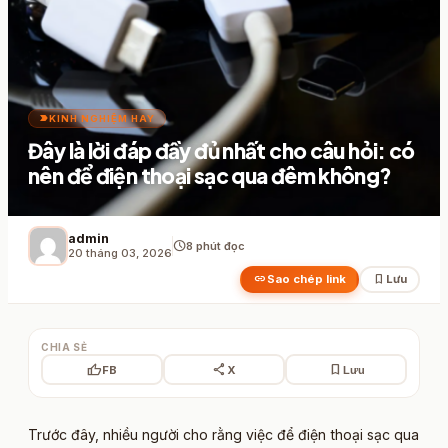
label_important
KINH NGHIỆM HAY
Đây là lời đáp đầy đủ nhất cho câu hỏi: có
nên để điện thoại sạc qua đêm không?
admin
schedule
8 phút đọc
20 tháng 03, 2026
link
bookmark
Sao chép link
Lưu
CHIA SẺ
thumb_up
share
bookmark
FB
X
Lưu
Trước đây, nhiều người cho rằng việc để điện thoại sạc qua