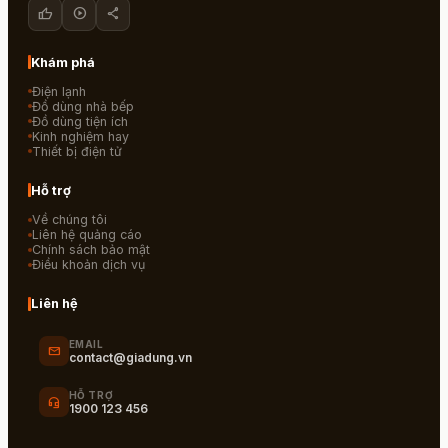
thumb_up
play_circle
share
Khám phá
Điện lạnh
Đồ dùng nhà bếp
Đồ dùng tiện ích
Kinh nghiệm hay
Thiết bị điện tử
Hỗ trợ
Về chúng tôi
Liên hệ quảng cáo
Chính sách bảo mật
Điều khoản dịch vụ
Liên hệ
EMAIL
mail
contact@giadung.vn
HỖ TRỢ
headset_mic
1900 123 456