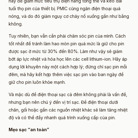
này để giảm mức tiêu thụ điện năng tổng thể và kéo dài
tuổi thọ pin của thiết bị. PMIC cũng ngăn điện thoại quá
nóng, và do đó giảm nguy cơ cháy nổ xuống gần như bằng
không.
Tuy nhiên, bạn vẫn cần phải chăm sóc pin của mình. Cách
tốt nhất để tránh làm hao mòn pin quá mức là giữ cho pin
được sạc ở mức từ 30% đến 80%. Làm như vậy sẽ giảm
bớt áp lực nhiệt và hóa học lên các cell lithium-ion. Hãy áp
dụng lời khuyên này một cách hợp lý; đừng chỉ sạc pin mỗi
đêm, mà hãy kết hợp thêm việc sạc pin vào ban ngày để
giữ cho pin luôn khỏe mạnh.
Và mặc dù để điện thoại sạc cả đêm không phải là vấn đề,
nhưng bạn nên chú ý đến vị trí sạc. Để điện thoại dưới
chăn, gối hoặc gần các nguồn nhiệt khác sẽ làm tăng nhiệt
độ và có thể đẩy nhanh quá trình xuống cấp của pin.
Mẹo sạc “an toàn”