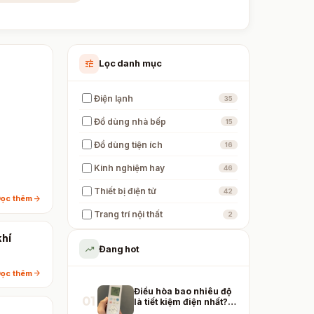
tune
Lọc danh mục
Điện lạnh
35
Đồ dùng nhà bếp
15
Đồ dùng tiện ích
16
Kinh nghiệm hay
46
Thiết bị điện tử
42
arrow_forward
ọc thêm
Trang trí nội thất
2
khí
trending_up
Đang hot
arrow_forward
ọc thêm
Điều hòa bao nhiêu độ
01
là tiết kiệm điện nhất?
Có thể bạn đang dùng