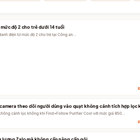
mức độ 2 cho trẻ dưới 14 tuổi
danh điện tử mức độ 2 cho trẻ tại Công an…
Đ
 camera theo dõi người dùng vào quạt không cánh tích hợp lọc 
không cánh lọc không khí Find+Follow Purifier Cool với mức giá 850…
Đ
g lượng Zalo mà không cần nâng cấp gói