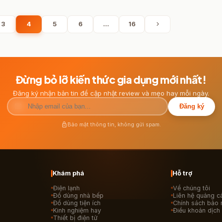
chevron_right
3
4
5
6
…
16
Đừng bỏ lỡ kiến thức gia dụng mới nhất!
Đăng ký nhận bản tin để cập nhật review và mẹo hay mỗi ngày.
mail
Đăng ký
lock
Bảo mật thông tin, không gửi spam.
Khám phá
Hỗ trợ
Điện lạnh
Về chúng tôi
Đồ dùng nhà bếp
Liên hệ quảng c
Đồ dùng tiện ích
Chính sách bảo 
Kinh nghiệm hay
Điều khoản dịch
Thiết bị điện tử