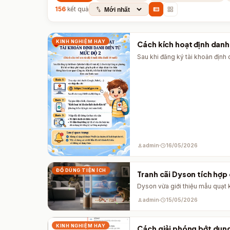
swap_vert
view_list
grid_view
156
kết quả
KINH NGHIỆM HAY
Cách kích hoạt định danh 
Sau khi đăng ký tài khoản định 
person
admin
schedule
16/05/2026
ĐỒ DÙNG TIỆN ÍCH
Tranh cãi Dyson tích hợp
Dyson vừa giới thiệu mẫu quạt 
person
admin
schedule
15/05/2026
KINH NGHIỆM HAY
Cách giải phóng bớt dun