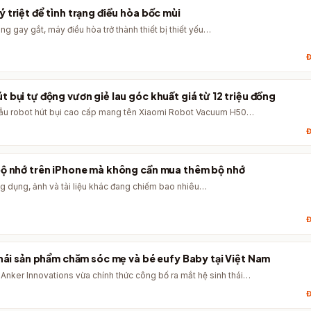
 triệt để tình trạng điều hòa bốc mùi
ng gay gắt, máy điều hòa trở thành thiết bị thiết yếu…
Đ
 bụi tự động vươn giẻ lau góc khuất giá từ 12 triệu đồng
mẫu robot hút bụi cao cấp mang tên Xiaomi Robot Vacuum H50…
Đ
bộ nhớ trên iPhone mà không cần mua thêm bộ nhớ
g dụng, ảnh và tài liệu khác đang chiếm bao nhiêu…
Đ
thái sản phẩm chăm sóc mẹ và bé eufy Baby tại Việt Nam
Anker Innovations vừa chính thức công bố ra mắt hệ sinh thái…
Đ