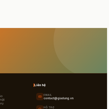
Liên hệ
EMAIL
áo
mail
contact@giadung.vn
mật
 vụ
HỖ TRỢ