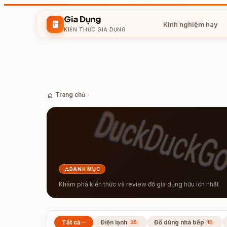
Gia Dụng
kitchen
Kinh nghiệm hay
KIẾN THỨC GIA DỤNG
home
Trang chủ
chevron_right
category
DANH MỤC
Khám phá kiến thức và review đồ gia dụng hữu ích nhất
Tất cả
Điện lạnh
Đồ dùng nhà bếp
35
15