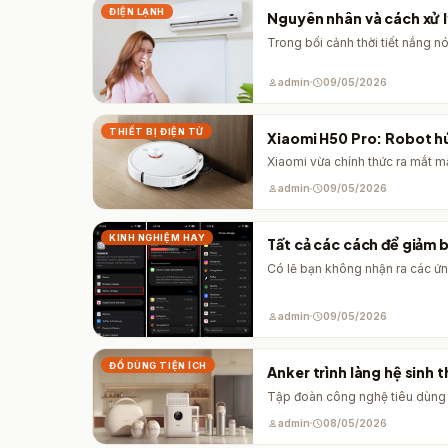
ĐIỆN LẠNH
Nguyên nhân và cách xử lý
Trong bối cảnh thời tiết nắng nó
person
admin
schedule
09/05/2026
THIẾT BỊ ĐIỆN TỬ
Xiaomi H50 Pro: Robot hút
Xiaomi vừa chính thức ra mắt 
person
admin
schedule
09/05/2026
KINH NGHIỆM HAY
Tất cả các cách để giảm 
Có lẽ bạn không nhận ra các ứn
person
admin
schedule
09/05/2026
ĐỒ DÙNG TIỆN ÍCH
Anker trình làng hệ sinh 
Tập đoàn công nghệ tiêu dùng 
person
admin
schedule
08/05/2026