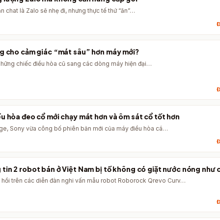
n chat là Zalo sẽ nhẹ đi, nhưng thực tế thứ “ăn”…
Đ
ng cho cảm giác “mát sâu” hơn máy mới?
 những chiếc điều hòa cũ sang các dòng máy hiện đại…
Đ
ều hòa đeo cổ mới chạy mát hơn và ôm sát cổ tốt hơn
ge, Sony vừa công bố phiên bản mới của máy điều hòa cá…
Đ
tin 2 robot bán ở Việt Nam bị tố không có giặt nước nóng như
n hồi trên các diễn đàn nghi vấn mẫu robot Roborock Qrevo Curv…
Đ