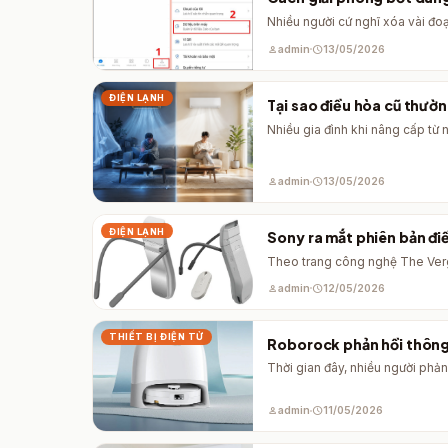
Nhiều người cứ nghĩ xóa vài đoạ
person
admin
schedule
13/05/2026
ĐIỆN LẠNH
Tại sao điều hòa cũ thườ
Nhiều gia đình khi nâng cấp từ
person
admin
schedule
13/05/2026
ĐIỆN LẠNH
Sony ra mắt phiên bản đi
Theo trang công nghệ The Ver
person
admin
schedule
12/05/2026
THIẾT BỊ ĐIỆN TỬ
Roborock phản hồi thông 
Thời gian đây, nhiều người phả
person
admin
schedule
11/05/2026