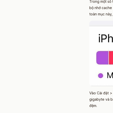
Trong một số 
bộ nhớ cache 
toàn mục này,
Vào Cài đặt >
gigabyte và bạ
đệm.