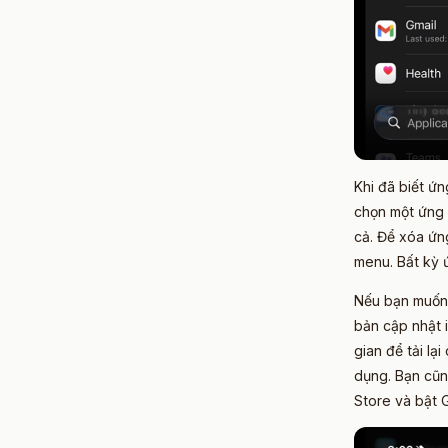
Khi đã biết ứ
chọn một ứng 
cả. Để xóa ứn
menu. Bất kỳ 
Nếu bạn muốn 
bản cập nhật 
gian để tải l
dụng. Bạn cũn
Store và bật 