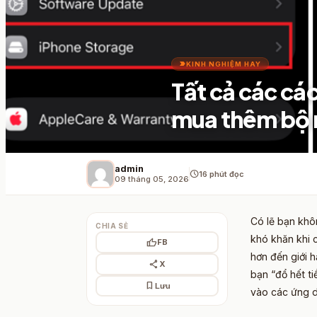
label_important
KINH NGHIỆM HAY
Tất cả các cá
mua thêm bộ 
admin
schedule
16 phút đọc
09 tháng 05, 2026
Có lẽ bạn khô
CHIA SẺ
khó khăn khi 
thumb_up
FB
hơn đến giới h
share
X
bạn “đổ hết t
bookmark
Lưu
vào các ứng d