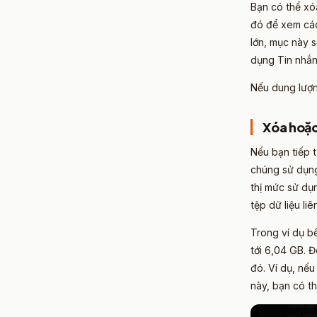
Bạn có thể xó
đó để xem các
lớn, mục này 
dụng Tin nhắn
Nếu dung lượn
Xóa hoặc
Nếu bạn tiếp 
chúng sử dụng
thị mức sử dụ
tệp dữ liệu li
Trong ví dụ b
tới 6,04 GB. Đ
đó. Ví dụ, nế
này, bạn có th