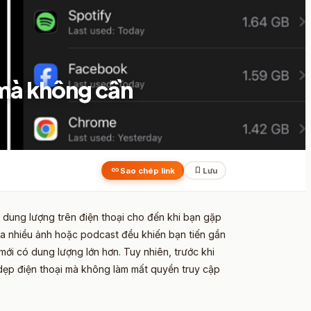
 mà không cần
link
bookmark
Sao chép link
Lưu
 dung lượng trên điện thoại cho đến khi bạn gặp
ứa nhiều ảnh hoặc podcast đều khiến bạn tiến gần
mới có dung lượng lớn hơn. Tuy nhiên, trước khi
 dẹp điện thoại mà không làm mất quyền truy cập