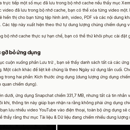
a trực tiếp một số mục đã lưu trong bộ nhớ cache nếu thấy mục Xem 
 video đã lưu trong bộ nhớ cache, bạn có thể xóa từng video một. 
sẽ hiển thị cho bạn từng tệp hình ảnh, video, PDF và các nội dung 
. Các tệp này xuất hiện theo thứ tự dung lượng chúng chiếm dụng v
g bộ nhớ cache thực sự hạn chế, bạn có thể thử khôi phục cài đặt 
 gỡ bỏ ứng dụng​
tục cuộn xuống phần Lưu trữ , bạn sẽ thấy danh sách tất cả các ứn
. Một cách khác để liệt kê chúng là theo Ngày sử dụng lần cuối. Ch
ng trong hai phần: Kích thước ứng dụng (dung lượng ứng dụng chiếm 
ên quan chiếm dụng).
ên dưới, ứng dụng Snapchat chiếm 331,7 MB, nhưng tất cả tin nhắn v
ôi khi, thông tin này giúp bạn nhận ra rằng không phải ứng dụng ch
u bạn lưu nhiều video YouTube vào điện thoại, toàn bộ ứng dụng sẽ
ể thấy rằng thư mục Tài liệu & Dữ liệu đang chiếm nhiều dung lượng 