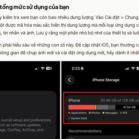
 tổng mức sử dụng của bạn​
ãy kiểm tra xem bạn còn bao nhiêu dung lượng. Vào Cài đặt > Chung >
cột được mã hóa màu sắc hiển thị dung lượng mà mỗi loại ứng dụng ch
 tin nhắn và ảnh. Lưu ý rằng một phần nhỏ bộ nhớ của thiết bị sẽ lu
 phải hiểu sâu về những con số này. Để cập nhật iOS, bạn thường 
ông gian để chụp ảnh mới và cài đặt ứng dụng mới, hãy dành ít nhấ