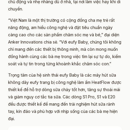
chủ động và nhẹ nhàng dù ở nhà, tại nơi làm việc hay khi di
chuyển.
“Việt Nam là một thị trường có cộng đồng cha mẹ trẻ rất
năng động, am hiểu công nghệ và đặt tiêu chuẩn ngày
càng cao cho các sản phẩm chăm sóc mẹ và bé,” đại diện
Anker Innovations chia sẻ. “Với eufy Baby, chúng tôi không
chỉ mang đến các thiết bị thông minh, mà còn mong muốn
đồng hành cùng các bà mẹ trong việc tìm lại sự tự do, kiểm
soát và tự tin trong từng khoảnh khắc chăm sóc con.”
Trọng tâm của hệ sinh thái eufy Baby là các máy hút sữa
không dây eufy trang bị công nghệ làm ấm HeatFlow được
thiết kế để hỗ trợ dòng sữa chảy tốt hơn, tăng sự thoải mái
và giảm nguy cơ tắc tia sữa. Các dòng S1 Pro, S1 và E20
đều được thiết kế để mang đến trải nghiệm hút sữa rảnh
tay, kín đáo và phù hợp với nhịp sống của các bà mẹ hiện
đại.