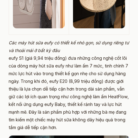
Các máy hút sửa eufy có thiết kế nhỏ gọn, sử dụng riêng tư
và thoải mái ở bất kỳ đâu
eufy S1 (giá 9,94 triệu đồng) đưa những công nghệ cốt lõi
của dòng máy hút sữa eufy như làm ấm 7 mức, tinh chỉnh 7
mức lực hút vào trong thiết kế gọn nhẹ cho sử dụng hàng
ngày. Trong khi đó, eufy E20 (8,99 triệu đồng) được giới
thiệu là lựa chọn dễ tiếp cận hơn trong dải sản phẩm, vẫn
giữ các lợi ích quan trọng như công nghệ làm ấm HeatFlow,
kết nối ứng dụng eufy Baby, thiết kế rảnh tay và lực hút
mạnh mẽ. Đây là sản phẩm phù hợp với những bà mẹ đang
tìm kiếm một chiếc máy hút sữa không dây hiệu quả trong
tầm giá dễ tiếp cận hơn.