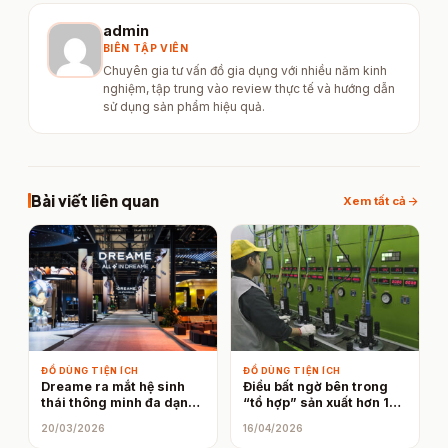
admin
BIÊN TẬP VIÊN
Chuyên gia tư vấn đồ gia dụng với nhiều năm kinh
nghiệm, tập trung vào review thực tế và hướng dẫn
sử dụng sản phẩm hiệu quả.
Bài viết liên quan
arrow_forward
Xem tất cả
ĐỒ DÙNG TIỆN ÍCH
ĐỒ DÙNG TIỆN ÍCH
Dreame ra mắt hệ sinh
Điều bất ngờ bên trong
thái thông minh đa dạng
“tổ hợp” sản xuất hơn 1
ứng dụng AI tại AWE
triệu máy hút ẩm
20/03/2026
16/04/2026
2026: bao phủ từ phòng