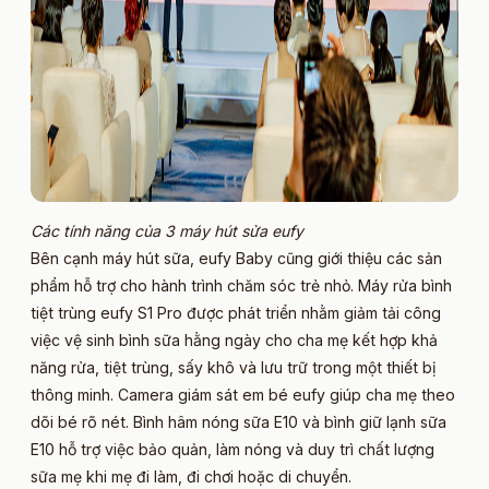
Các tính năng của 3 máy hút sửa eufy
Bên cạnh máy hút sữa, eufy Baby cũng giới thiệu các sản
phẩm hỗ trợ cho hành trình chăm sóc trẻ nhỏ. Máy rửa bình
tiệt trùng eufy S1 Pro được phát triển nhằm giảm tải công
việc vệ sinh bình sữa hằng ngày cho cha mẹ kết hợp khả
năng rửa, tiệt trùng, sấy khô và lưu trữ trong một thiết bị
thông minh. Camera giám sát em bé eufy giúp cha mẹ theo
dõi bé rõ nét. Bình hâm nóng sữa E10 và bình giữ lạnh sữa
E10 hỗ trợ việc bảo quản, làm nóng và duy trì chất lượng
sữa mẹ khi mẹ đi làm, đi chơi hoặc di chuyển.