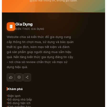
lock
Bảo mật thông tin, không gửi spam.
Gia Dụng
kitchen
KIẾN THỨC GIA DỤNG
Website chia sẻ kiến thức đồ gia dụng cung
cấp thông tin chọn mua, sử dụng và bảo quản
thiết bị gia đình, kèm mẹo tiết kiệm và đánh
giá sản phẩm giúp người dùng mua sắm hiệu
quả. Nền tảng kiến thức gia dụng đáng tin cậy
- nơi chia sẻ review chân thực và mẹo sử
dụng hiệu quả.
thumb_up
play_circle
share
Khám phá
Điện lạnh
Đồ dùng nhà bếp
Đồ dùng tiện ích
Kinh nghiệm hay