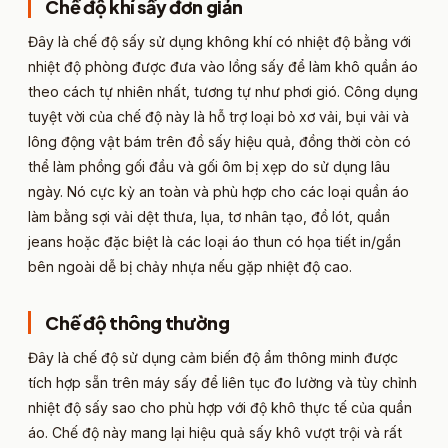
Chế độ khí sấy đơn giản​
Đây là chế độ sấy sử dụng không khí có nhiệt độ bằng với
nhiệt độ phòng được đưa vào lồng sấy để làm khô quần áo
theo cách tự nhiên nhất, tương tự như phơi gió. Công dụng
tuyệt vời của chế độ này là hỗ trợ loại bỏ xơ vải, bụi vải và
lông động vật bám trên đồ sấy hiệu quả, đồng thời còn có
thể làm phồng gối đầu và gối ôm bị xẹp do sử dụng lâu
ngày. Nó cực kỳ an toàn và phù hợp cho các loại quần áo
làm bằng sợi vải dệt thưa, lụa, tơ nhân tạo, đồ lót, quần
jeans hoặc đặc biệt là các loại áo thun có họa tiết in/gắn
bên ngoài dễ bị chảy nhựa nếu gặp nhiệt độ cao.
Chế độ thông thường​
Đây là chế độ sử dụng cảm biến độ ẩm thông minh được
tích hợp sẵn trên máy sấy để liên tục đo lường và tùy chỉnh
nhiệt độ sấy sao cho phù hợp với độ khô thực tế của quần
áo. Chế độ này mang lại hiệu quả sấy khô vượt trội và rất