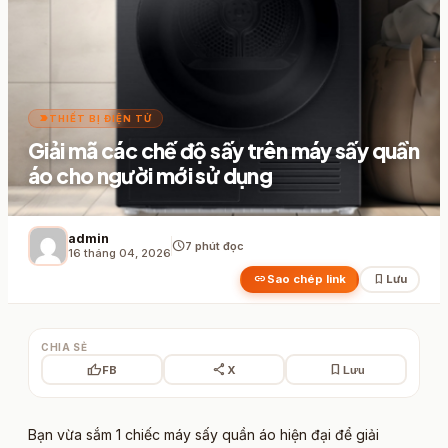
label_important
THIẾT BỊ ĐIỆN TỬ
Giải mã các chế độ sấy trên máy sấy quần
áo cho người mới sử dụng
admin
schedule
7 phút đọc
16 tháng 04, 2026
link
bookmark
Sao chép link
Lưu
CHIA SẺ
thumb_up
share
bookmark
FB
X
Lưu
Bạn vừa sắm 1 chiếc máy sấy quần áo hiện đại để giải