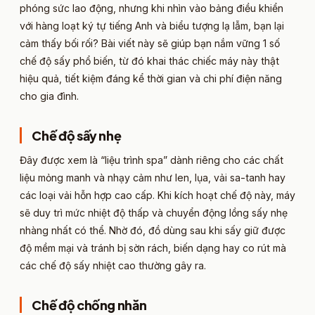
phóng sức lao động, nhưng khi nhìn vào bảng điều khiển
với hàng loạt ký tự tiếng Anh và biểu tượng lạ lẫm, bạn lại
cảm thấy bối rối? Bài viết này sẽ giúp bạn nắm vững 1 số
chế độ sấy phổ biến, từ đó khai thác chiếc máy này thật
hiệu quả, tiết kiệm đáng kể thời gian và chi phí điện năng
cho gia đình.
Chế độ sấy nhẹ​
Đây được xem là “liệu trình spa” dành riêng cho các chất
liệu mỏng manh và nhạy cảm như len, lụa, vải sa-tanh hay
các loại vải hỗn hợp cao cấp. Khi kích hoạt chế độ này, máy
sẽ duy trì mức nhiệt độ thấp và chuyển động lồng sấy nhẹ
nhàng nhất có thể. Nhờ đó, đồ dùng sau khi sấy giữ được
độ mềm mại và tránh bị sờn rách, biến dạng hay co rút mà
các chế độ sấy nhiệt cao thường gây ra.
Chế độ chống nhăn​