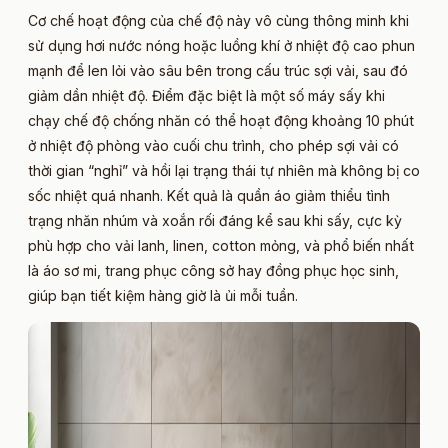
Cơ chế hoạt động của chế độ này vô cùng thông minh khi
sử dụng hơi nước nóng hoặc luồng khí ở nhiệt độ cao phun
mạnh để len lỏi vào sâu bên trong cấu trúc sợi vải, sau đó
giảm dần nhiệt độ. Điểm đặc biệt là một số máy sấy khi
chạy chế độ chống nhăn có thể hoạt động khoảng 10 phút
ở nhiệt độ phòng vào cuối chu trình, cho phép sợi vải có
thời gian “nghỉ” và hồi lại trạng thái tự nhiên mà không bị co
sốc nhiệt quá nhanh. Kết quả là quần áo giảm thiểu tình
trạng nhăn nhúm và xoắn rối đáng kể sau khi sấy, cực kỳ
phù hợp cho vải lanh, linen, cotton mỏng, và phổ biến nhất
là áo sơ mi, trang phục công sở hay đồng phục học sinh,
giúp bạn tiết kiệm hàng giờ là ủi mỗi tuần.