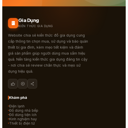
Gia Dụng
kitchen
KIẾN THỨC GIA DỤNG
Website chia sẻ kiến thức đồ gia dụng cung
cấp thông tin chọn mua, sử dụng và bảo quản
thiết bị gia đình, kèm mẹo tiết kiệm và đánh
giá sản phẩm giúp người dùng mua sắm hiệu
quả. Nền tảng kiến thức gia dụng đáng tin cậy
- nơi chia sẻ review chân thực và mẹo sử
dụng hiệu quả.
thumb_up
play_circle
share
Khám phá
Điện lạnh
Đồ dùng nhà bếp
Đồ dùng tiện ích
Kinh nghiệm hay
Thiết bị điện tử