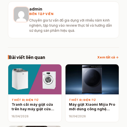
admin
BIÊN TẬP VIÊN
Chuyên gia tư vấn đồ gia dụng với nhiều năm kinh
nghiệm, tập trung vào review thực tế và hướng dẫn
sử dụng sản phẩm hiệu quả.
Bài viết liên quan
arrow_forward
Xem tất cả
THIẾT BỊ ĐIỆN TỬ
THIẾT BỊ ĐIỆN TỬ
Tranh cãi máy giặt cửa
Máy giặt Xiaomi Mijia Pro
trên hay máy giặt cửa
mới dùng công nghệ
trước, ai hơn?
“siêu điện phân” để loại
16/04/2026
16/04/2026
bỏ vết bẩn