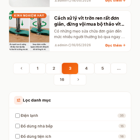
arrow_forward
Đọc thêm
person
admin
schedule
18/05/2026
KINH NGHIỆM HAY
Cách xử lý vít trờn ren rất đơn
giản, đừng vội mua bộ tháo vít
chuyên dụng
Có những mẹo sửa chữa đơn giản đến
mức nhiều người thường bỏ qua ngay từ
đầu. Chẳng…
arrow_forward
Đọc thêm
person
admin
schedule
16/05/2026
chevron_left
1
2
3
4
5
…
chevron_right
16
tune
Lọc danh mục
Điện lạnh
35
Đồ dùng nhà bếp
15
Đồ dùng tiện ích
16