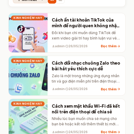
KINH NGHIỆM HAY
Cách ẩn tài khoản TikTok của
mình để người quen không nhận
ra
Đôi khi bạn chỉ muốn dùng TikTok để
xem video giải trí hay bình luận vui vẻ
mà…
arrow_forward
Đọc thêm
person
admin
schedule
26/05/2026
KINH NGHIỆM HAY
Cách đổi nhạc chuông Zalo theo
bài hát yêu thích cực dễ
Zalo là một trong những ứng dụng nhắn
tin và gọi điện miễn phí trên điện thoại
được…
arrow_forward
Đọc thêm
person
admin
schedule
26/05/2026
KINH NGHIỆM HAY
Cách xem mật khẩu Wi-Fi đã kết
nối trên điện thoại để chia sẻ
Nhiều lúc bạn muốn chia sẻ mạng cho
bạn bè hoặc kết nối thêm thiết bị mới
nhưng…
arrow_forward
Đọc thêm
person
admin
schedule
24/05/2026