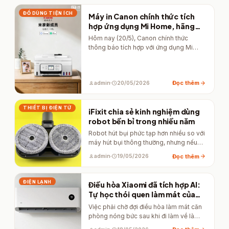
ĐỒ DÙNG TIỆN ÍCH
Máy in Canon chính thức tích
hợp ứng dụng Mi Home, hãng
máy in đầu tiên hợp tác với
Hôm nay (20/5), Canon chính thức
Xiaomi
thông báo tích hợp với ứng dụng Mi
Home, trở thành nhà…
arrow_forward
Đọc thêm
person
admin
schedule
20/05/2026
THIẾT BỊ ĐIỆN TỬ
iFixit chia sẻ kinh nghiệm dùng
robot bền bỉ trong nhiều năm
Robot hút bụi phức tạp hơn nhiều so với
máy hút bụi thông thường, nhưng nếu
được bảo…
arrow_forward
Đọc thêm
person
admin
schedule
19/05/2026
ĐIỆN LẠNH
Điều hòa Xiaomi đã tích hợp AI:
Tự học thói quen làm mát của
người dùng để tối ưu điện năng
Việc phải chờ đợi điều hòa làm mát căn
phòng nóng bức sau khi đi làm về là…