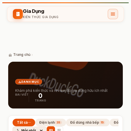
Gia Dụng
menu
kitchen
KIẾN THỨC GIA DỤNG
home
Trang chủ
chevron_right
category
DANH MỤC
Khám phá kiến thức và review đồ gia dụng hữu ích nhất
0
BÀI VIẾT
TRANG
Tất cả
Điện lạnh
Đồ dùng nhà bếp
Đồ dùng ti
35
15
swap_vert
view_list
grid_view