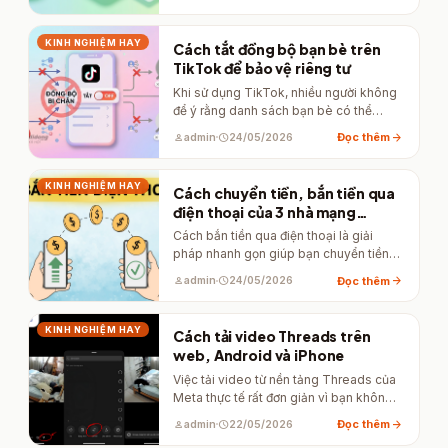
KINH NGHIỆM HAY
Cách tắt đồng bộ bạn bè trên
TikTok để bảo vệ riêng tư
Khi sử dụng TikTok, nhiều người không
để ý rằng danh sách bạn bè có thể
được đồng…
arrow_forward
Đọc thêm
person
admin
schedule
24/05/2026
KINH NGHIỆM HAY
Cách chuyển tiền, bắn tiền qua
điện thoại của 3 nhà mạng
Viettel, MobiFone và
Cách bắn tiền qua điện thoại là giải
VinaPhone
pháp nhanh gọn giúp bạn chuyển tiền
ngay lập tức…
arrow_forward
Đọc thêm
person
admin
schedule
24/05/2026
KINH NGHIỆM HAY
Cách tải video Threads trên
web, Android và iPhone
Việc tải video từ nền tảng Threads của
Meta thực tế rất đơn giản vì bạn không
cần…
arrow_forward
Đọc thêm
person
admin
schedule
22/05/2026