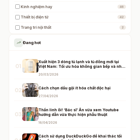
Kinh nghiệm hay
46
Thiết bị điện tử
42
Trang trí nội thất
2
trending_up
Đang hot
Xuất hiện 3 dòng tủ lạnh và tủ đông mới tại
01
Việt Nam: Tối ưu hóa không gian bếp và nhu
cầu bảo quản thực phẩm dịp Tết đến Xuân
20/03/2026
sang
Cách chọn dầu gội ít hóa chất độc hại
02
27/04/2026
Thần linh ôi! ‘Bác sĩ’ Ấn vừa xem Youtube
03
hướng dẫn vừa thực hiện phẫu thuật
16/04/2026
Cách sử dụng DuckDuckGo để khai thác tối