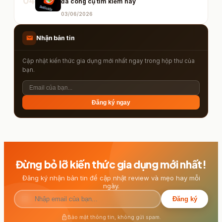
04
đa công cụ tìm kiếm này
03/06/2026
mail
Nhận bản tin
Cập nhật kiến thức gia dụng mới nhất ngay trong hộp thư của
bạn.
Đăng ký ngay
Đừng bỏ lỡ kiến thức gia dụng mới nhất!
Đăng ký nhận bản tin để cập nhật review và mẹo hay mỗi
ngày.
mail
Đăng ký
lock
Bảo mật thông tin, không gửi spam.