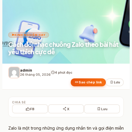
label_important
KINH NGHIỆM HAY
Cách đổi nhạc chuông Zalo theo bài hát
yêu thích cực dễ
admin
schedule
4 phút đọc
26 tháng 05, 2026
link
bookmark
Sao chép link
Lưu
CHIA SẺ
thumb_up
share
bookmark
FB
X
Lưu
Zalo là một trong những ứng dụng nhắn tin và gọi điện miễn