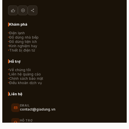
thumb_up
play_circle
share
Khám phá
Điện lạnh
Đồ dùng nhà bếp
Đồ dùng tiện ích
Kinh nghiệm hay
Thiết bị điện tử
Hỗ trợ
Về chúng tôi
Liên hệ quảng cáo
Chính sách bảo mật
Điều khoản dịch vụ
Liên hệ
EMAIL
mail
contact@giadung.vn
HỖ TRỢ
headset_mic
1900 123 456