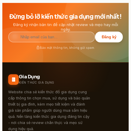
Đừng bỏ lỡ kiến thức gia dụng mới nhất!
Đăng ký nhận bản tin để cập nhật review và mẹo hay mỗi
ngày.
mail
Đăng ký
lock
Bảo mật thông tin, không gửi spam.
Gia Dụng
kitchen
KIẾN THỨC GIA DỤNG
Website chia sẻ kiến thức đồ gia dụng cung
cấp thông tin chọn mua, sử dụng và bảo quản
thiết bị gia đình, kèm mẹo tiết kiệm và đánh
giá sản phẩm giúp người dùng mua sắm hiệu
quả. Nền tảng kiến thức gia dụng đáng tin cậy
- nơi chia sẻ review chân thực và mẹo sử
dụng hiệu quả.