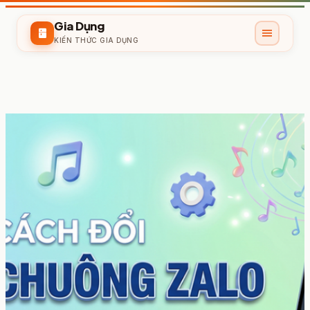
Gia Dụng
menu
kitchen
KIẾN THỨC GIA DỤNG