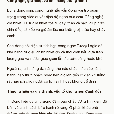
Công nghệ gia nhiệt và tính năng thông minh
Dù là dòng mini, công nghệ nấu vẫn đóng vai trò quan
trọng trong việc quyết định độ ngon của cơm. Công nghệ
gia nhiệt 3D, tức là nhiệt tỏa từ đáy, thân và nắp, giúp cơm
chín đều, tơi xốp và giữ ấm lâu mà không bị nhão hay cháy
cạnh.
Các dòng nồi điện tử tích hợp công nghệ Fuzzy Logic có
khả năng tự điều chỉnh nhiệt độ và thời gian nấu dựa trên
lượng gạo và nước, giúp giảm lỗi nấu cơm sống hoặc khê.
Ngoài ra, tính năng đa năng như nấu cháo, nấu súp, làm
bánh, hấp thực phẩm hoặc hẹn giờ lên đến 12 đến 24 tiếng
rất hữu ích cho người có lịch sinh hoạt không cố định.
Thương hiệu và giá thành: yếu tố không nên đánh đổi
Thương hiệu uy tín thường đảm bảo chất lượng linh kiện, độ
bền và chính sách bảo hành rõ ràng. Ở phân khúc phổ
thông, các thương hiệu như Midea, Sunhouse, Kangaroo,