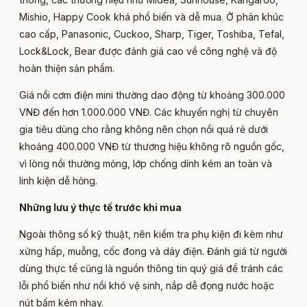
Mishio, Happy Cook khá phổ biến và dễ mua. Ở phân khúc
cao cấp, Panasonic, Cuckoo, Sharp, Tiger, Toshiba, Tefal,
Lock&Lock, Bear được đánh giá cao về công nghệ và độ
hoàn thiện sản phẩm.
Giá nồi cơm điện mini thường dao động từ khoảng 300.000
VNĐ đến hơn 1.000.000 VNĐ. Các khuyến nghị từ chuyên
gia tiêu dùng cho rằng không nên chọn nồi quá rẻ dưới
khoảng 400.000 VNĐ từ thương hiệu không rõ nguồn gốc,
vì lòng nồi thường mỏng, lớp chống dính kém an toàn và
linh kiện dễ hỏng.
Những lưu ý thực tế trước khi mua
Ngoài thông số kỹ thuật, nên kiểm tra phụ kiện đi kèm như
xửng hấp, muỗng, cốc đong và dây điện. Đánh giá từ người
dùng thực tế cũng là nguồn thông tin quý giá để tránh các
lỗi phổ biến như nồi khó vệ sinh, nắp dễ đọng nước hoặc
nút bấm kém nhạy.