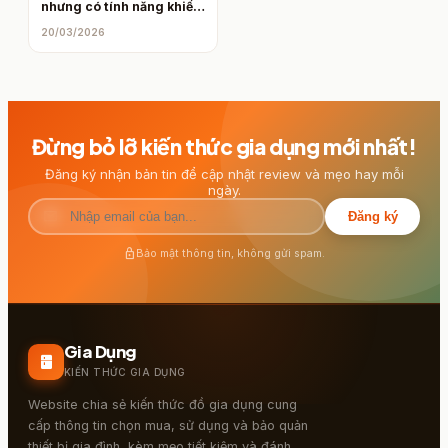
nhưng có tính năng khiến
nhiều bếp đắt phải “chào
20/03/2026
thua”
Đừng bỏ lỡ kiến thức gia dụng mới nhất!
Đăng ký nhận bản tin để cập nhật review và mẹo hay mỗi
ngày.
mail
Đăng ký
lock
Bảo mật thông tin, không gửi spam.
Gia Dụng
kitchen
KIẾN THỨC GIA DỤNG
Website chia sẻ kiến thức đồ gia dụng cung
cấp thông tin chọn mua, sử dụng và bảo quản
thiết bị gia đình, kèm mẹo tiết kiệm và đánh