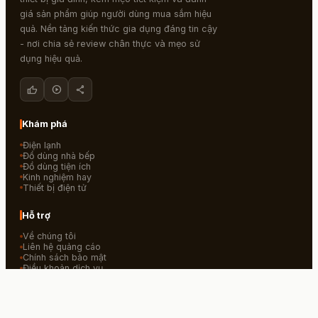
giá sản phẩm giúp người dùng mua sắm hiệu
quả. Nền tảng kiến thức gia dụng đáng tin cậy
- nơi chia sẻ review chân thực và mẹo sử
dụng hiệu quả.
thumb_up
play_circle
share
Khám phá
Điện lạnh
Đồ dùng nhà bếp
Đồ dùng tiện ích
Kinh nghiệm hay
Thiết bị điện tử
Hỗ trợ
Về chúng tôi
Liên hệ quảng cáo
Chính sách bảo mật
Điều khoản dịch vụ
Liên hệ