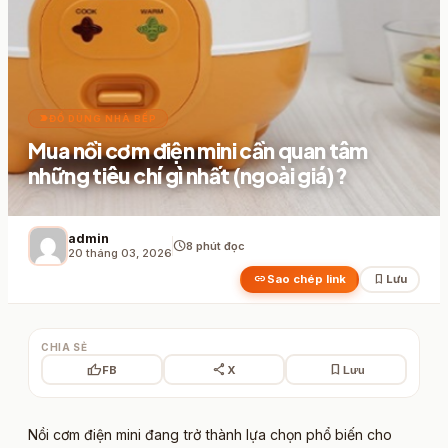
label_important
ĐỒ DÙNG NHÀ BẾP
Mua nồi cơm điện mini cần quan tâm
những tiêu chí gì nhất (ngoài giá)?
admin
schedule
8 phút đọc
20 tháng 03, 2026
link
bookmark
Sao chép link
Lưu
CHIA SẺ
thumb_up
share
bookmark
FB
X
Lưu
Nồi cơm điện mini đang trở thành lựa chọn phổ biến cho