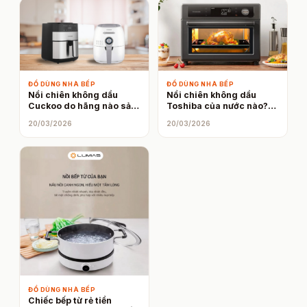
ĐỒ DÙNG NHÀ BẾP
ĐỒ DÙNG NHÀ BẾP
Nồi chiên không dầu
Nồi chiên không dầu
Cuckoo do hãng nào sản
Toshiba của nước nào?
xuất? Sản phẩm nồi chiên
Nồi chiên không dầu
20/03/2026
20/03/2026
không dầu của Cuckoo
Toshiba có đáng mua
có gì đặc biệt không?
không?
ĐỒ DÙNG NHÀ BẾP
Chiếc bếp từ rẻ tiền