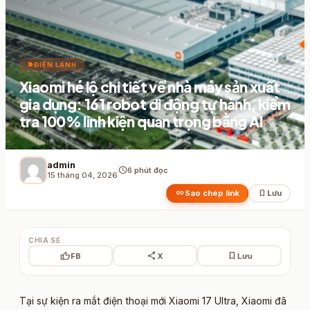
label_important
ĐIỆN LẠNH
Xiaomi hé lộ chi tiết về nhà máy sản xuất
gia dụng: 161 robot di động tự hành, kiểm
tra 100% linh kiện quan trọng bằng AI
admin
schedule
6 phút đọc
15 tháng 04, 2026
link
bookmark
Sao chép link
Lưu
CHIA SẺ
thumb_up
share
bookmark
FB
X
Lưu
Tại sự kiện ra mắt điện thoại mới Xiaomi 17 Ultra, Xiaomi đã