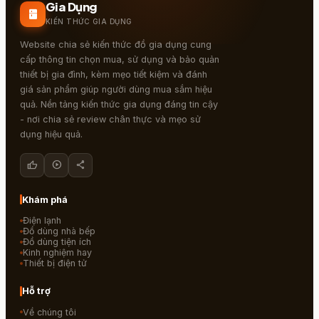
Gia Dụng
kitchen
KIẾN THỨC GIA DỤNG
Website chia sẻ kiến thức đồ gia dụng cung
cấp thông tin chọn mua, sử dụng và bảo quản
thiết bị gia đình, kèm mẹo tiết kiệm và đánh
giá sản phẩm giúp người dùng mua sắm hiệu
quả. Nền tảng kiến thức gia dụng đáng tin cậy
- nơi chia sẻ review chân thực và mẹo sử
dụng hiệu quả.
thumb_up
play_circle
share
Khám phá
Điện lạnh
Đồ dùng nhà bếp
Đồ dùng tiện ích
Kinh nghiệm hay
Thiết bị điện tử
Hỗ trợ
Về chúng tôi