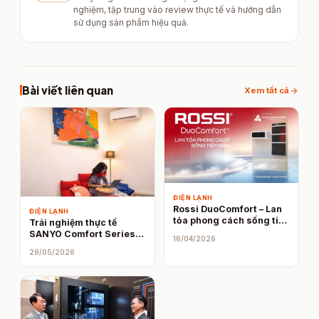
nghiệm, tập trung vào review thực tế và hướng dẫn
sử dụng sản phẩm hiệu quả.
Bài viết liên quan
arrow_forward
Xem tất cả
ĐIỆN LẠNH
Rossi DuoComfort – Lan
ĐIỆN LẠNH
tỏa phong cách sống tiện
Trải nghiệm thực tế
nghi từ những điều nhỏ
SANYO Comfort Series:
16/04/2026
bé mỗi ngày
Chất lượng “chuẩn Nhật”
29/05/2026
có như kỳ vọng?