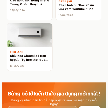
Câu hỏi đang nóng nhất ở
ĐIỆN LẠNH
Trung Quốc: thay thế
Thần linh ôi! ‘Bác sĩ’ Ấn
đồng bằng nhôm trong
vừa xem Youtube hướng
04/04/2026
điều hòa là nâng cấp hay
dẫn vừa thực hiện phẫu
16/04/2026
thụt lùi?
thuật
ĐIỆN LẠNH
Điều hòa Xiaomi đã tích
hợp AI: Tự học thói quen
làm mát của người dùng
18/05/2026
để tối ưu điện năng
Đừng bỏ lỡ kiến thức gia dụng mới nhất!
Đăng ký nhận bản tin để cập nhật review và mẹo hay mỗi
ngày.