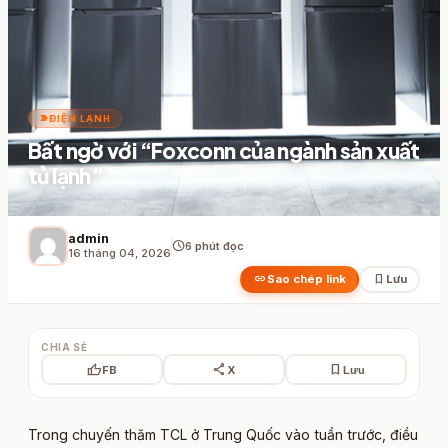
label_important
ĐIỆN LẠNH
Bất ngờ với “Foxconn của ngành sản xuất
tủ lạnh”
admin
schedule
6 phút đọc
16 tháng 04, 2026
link
bookmark
Sao chép link
Lưu
CHIA SẺ
thumb_up
share
bookmark
FB
X
Lưu
Trong chuyến thăm TCL ở Trung Quốc vào tuần trước, điều