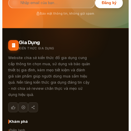
mail
Đăng ký
lock
Bảo mật thông tin, không gửi spam.
Gia Dụng
kitchen
KIẾN THỨC GIA DỤNG
Website chia sẻ kiến thức đồ gia dụng cung
cấp thông tin chọn mua, sử dụng và bảo quản
thiết bị gia đình, kèm mẹo tiết kiệm và đánh
giá sản phẩm giúp người dùng mua sắm hiệu
quả. Nền tảng kiến thức gia dụng đáng tin cậy
- nơi chia sẻ review chân thực và mẹo sử
dụng hiệu quả.
thumb_up
play_circle
share
Khám phá
Điện lạnh