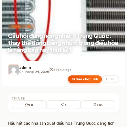
label_important
ĐIỆN LẠNH
Câu hỏi đang nóng nhất ở Trung Quốc:
thay thế đồng bằng nhôm trong điều hòa
là nâng cấp hay thụt lùi?
admin
schedule
21 phút đọc
04 tháng 04, 2026
link
bookmark
Sao chép link
Lưu
CHIA SẺ
thumb_up
share
bookmark
FB
X
Lưu
Hầu hết các nhà sản xuất điều hòa Trung Quốc đang tích