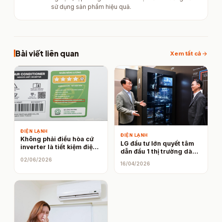
sử dụng sản phẩm hiệu quả.
Bài viết liên quan
arrow_forward
Xem tất cả
ĐIỆN LẠNH
ĐIỆN LẠNH
Không phải điều hòa cứ
LG đầu tư lớn quyết tâm
inverter là tiết kiệm điện,
dẫn đầu 1 thị trường dành
mà nên nhìn vào chỉ số
cho doanh nghiệp
02/06/2026
này
16/04/2026