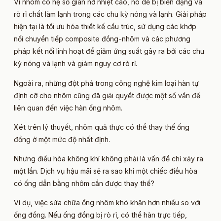
Vì nhôm có hệ số giãn nở nhiệt cao, nó dễ bị biến dạng và
rò rỉ chất làm lạnh trong các chu kỳ nóng và lạnh. Giải pháp
hiện tại là tối ưu hóa thiết kế cấu trúc, sử dụng các khớp
nối chuyển tiếp composite đồng-nhôm và các phương
pháp kết nối linh hoạt để giảm ứng suất gây ra bởi các chu
kỳ nóng và lạnh và giảm nguy cơ rò rỉ.
Ngoài ra, những đột phá trong công nghệ kim loại hàn tự
định cỡ cho nhôm cũng đã giải quyết được một số vấn đề
liên quan đến việc hàn ống nhôm.
Xét trên lý thuyết, nhôm quả thực có thể thay thế ống
đồng ở một mức độ nhất định.
Nhưng điều hòa không khí không phải là vấn đề chỉ xảy ra
một lần. Dịch vụ hậu mãi sẽ ra sao khi một chiếc điều hòa
có ống dẫn bằng nhôm cần được thay thế?
Ví dụ, việc sửa chữa ống nhôm khó khăn hơn nhiều so với
ống đồng. Nếu ống đồng bị rò rỉ, có thể hàn trực tiếp,