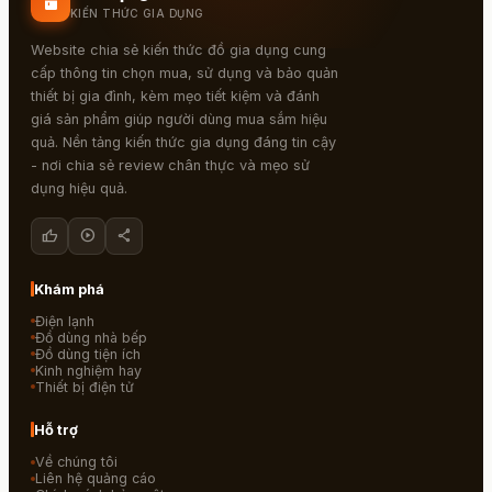
kitchen
KIẾN THỨC GIA DỤNG
Website chia sẻ kiến thức đồ gia dụng cung
cấp thông tin chọn mua, sử dụng và bảo quản
thiết bị gia đình, kèm mẹo tiết kiệm và đánh
giá sản phẩm giúp người dùng mua sắm hiệu
quả. Nền tảng kiến thức gia dụng đáng tin cậy
- nơi chia sẻ review chân thực và mẹo sử
dụng hiệu quả.
thumb_up
play_circle
share
Khám phá
Điện lạnh
Đồ dùng nhà bếp
Đồ dùng tiện ích
Kinh nghiệm hay
Thiết bị điện tử
Hỗ trợ
Về chúng tôi
Liên hệ quảng cáo