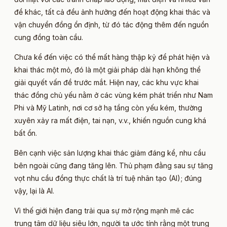
đề khác, tất cả đều ảnh hưởng đến hoạt động khai thác và
vận chuyển đồng ổn định, từ đó tác động thêm đến nguồn
cung đồng toàn cầu.
Chưa kể đến việc có thể mất hàng thập kỷ để phát hiện và
khai thác một mỏ, đó là một giải pháp dài hạn không thể
giải quyết vấn đề trước mắt. Hiện nay, các khu vực khai
thác đồng chủ yếu nằm ở các vùng kém phát triển như Nam
Phi và Mỹ Latinh, nơi cơ sở hạ tầng còn yếu kém, thường
xuyên xảy ra mất điện, tai nạn, v.v., khiến nguồn cung khá
bất ổn.
Bên cạnh việc sản lượng khai thác giảm đáng kể, nhu cầu
bên ngoài cũng đang tăng lên. Thủ phạm đằng sau sự tăng
vọt nhu cầu đồng thực chất là trí tuệ nhân tạo (AI); đúng
vậy, lại là AI.
Vì thế giới hiện đang trải qua sự mở rộng mạnh mẽ các
trung tâm dữ liệu siêu lớn, người ta ước tính rằng một trung