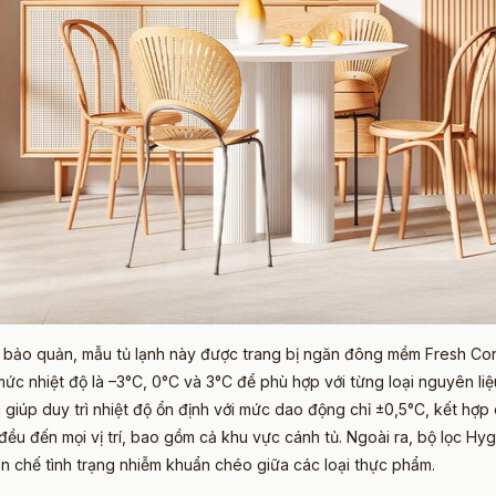
bảo quản, mẫu tủ lạnh này được trang bị ngăn đông mềm Fresh Conv
ức nhiệt độ là –3°C, 0°C và 3°C để phù hợp với từng loại nguyên liệu
g giúp duy trì nhiệt độ ổn định với mức dao động chỉ ±0,5°C, kết h
 đều đến mọi vị trí, bao gồm cả khu vực cánh tủ. Ngoài ra, bộ lọc 
ạn chế tình trạng nhiễm khuẩn chéo giữa các loại thực phẩm.