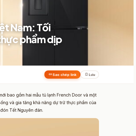
iệt Nam: Tối
 thực phẩm dịp
link
bookmark
Sao chép link
Lưu
 mới bao gồm hai mẫu tủ lạnh French Door và một
sống và gia tăng khả năng dự trữ thực phẩm của
ị đón Tết Nguyên đán.