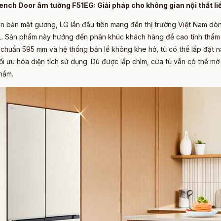
rench Door âm tường F51EG: Giải pháp cho không gian nội thất l
n bản mặt gương, LG lần đầu tiên mang đến thị trường Việt Nam dò
L. Sản phẩm này hướng đến phân khúc khách hàng đề cao tính thẩm mỹ
u chuẩn 595 mm và hệ thống bản lề không khe hở, tủ có thể lắp đặt 
i ưu hóa diện tích sử dụng. Dù được lắp chìm, cửa tủ vẫn có thể mở 
phẩm.