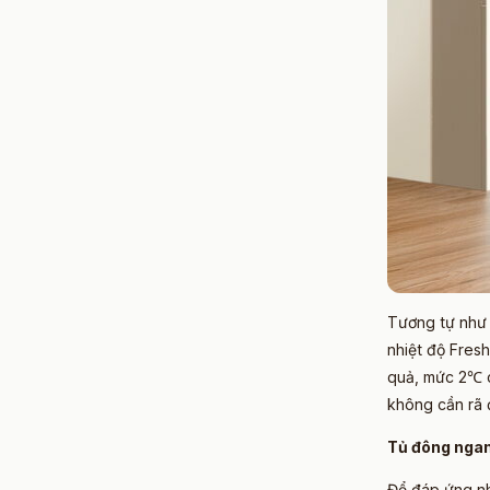
Tương tự như 
nhiệt độ Fres
quả, mức 2℃ c
không cần rã 
Tủ đông ngan
Để đáp ứng nh