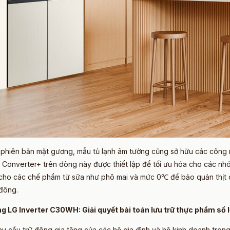
phiên bản mặt gương, mẫu tủ lạnh âm tường cũng sở hữu các công 
h Converter+ trên dòng này được thiết lập để tối ưu hóa cho các n
ho các chế phẩm từ sữa như phô mai và mức 0℃ để bảo quản thịt c
đông.
g LG Inverter C30WH: Giải quyết bài toán lưu trữ thực phẩm số 
u cầu trữ đông gia tăng của các hộ gia đình và hộ kinh doanh trong