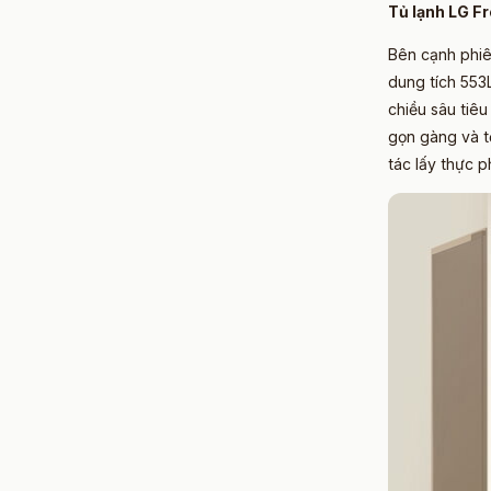
Tủ lạnh LG F
Bên cạnh phiê
dung tích 553
chiều sâu tiê
gọn gàng và tố
tác lấy thực 