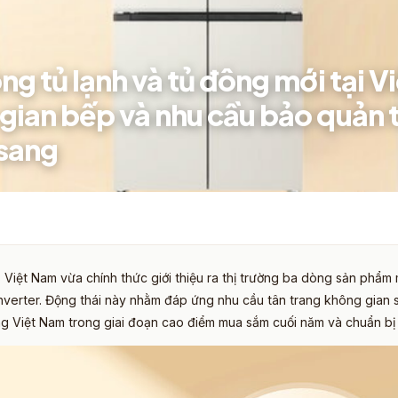
ng tủ lạnh và tủ đông mới tại V
gian bếp và nhu cầu bảo quản
 sang
s Việt Nam vừa chính thức giới thiệu ra thị trường ba dòng sản phẩm
nverter. Động thái này nhằm đáp ứng nhu cầu tân trang không gian 
ng Việt Nam trong giai đoạn cao điểm mua sắm cuối năm và chuẩn b