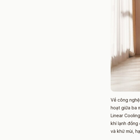
Về công nghệ 
hoạt giữa ba m
Linear Coolin
khí lạnh đồng
và khử mùi, h