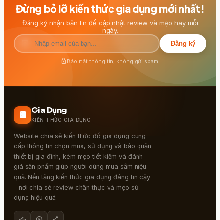
Đừng bỏ lỡ kiến thức gia dụng mới nhất!
Đăng ký nhận bản tin để cập nhật review và mẹo hay mỗi
ngày.
mail
Đăng ký
lock
Bảo mật thông tin, không gửi spam.
Gia Dụng
kitchen
KIẾN THỨC GIA DỤNG
Website chia sẻ kiến thức đồ gia dụng cung
cấp thông tin chọn mua, sử dụng và bảo quản
thiết bị gia đình, kèm mẹo tiết kiệm và đánh
giá sản phẩm giúp người dùng mua sắm hiệu
quả. Nền tảng kiến thức gia dụng đáng tin cậy
- nơi chia sẻ review chân thực và mẹo sử
dụng hiệu quả.
thumb_up
play_circle
share