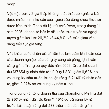
ràng:
Một mặt, bán với giá thấp không nhất thiết có nghĩa là bán
được nhiều hơn; nhu cầu của người tiêu dùng chưa thực sự
được kích thích. Theo dữ liệu từ AVC Revo, trong tháng 11
năm 2025, doanh số bán lẻ điều hòa trực tuyến và ngoại
tuyến giảm lần lượt 26,2% và 44,8%, và mức giảm vẫn
đang tiếp tục gia tăng.
Mặt khác, cuộc chiến giá cả liên tục làm giảm lợi nhuận của
các doanh nghiệp; các công ty càng cố gắng, lợi nhuận
càng giảm. Trong ba quý đầu năm 2025, Gree đạt doanh
thu 137,654 tỷ nhân dân tệ (19,9 tỷ USD), giảm 6,62% so
với cùng kỳ năm trước; lợi nhuận ròng là 21,461 tỷ nhân dân
tệ, giảm 2,27% so với cùng kỳ năm trước.
Trong cùng kỳ, tổng doanh thu của Changhong Meiling đạt
25,393 tỷ nhân dân tệ, tăng 11,49% so với cùng kỳ năm
trước; Lợi nhuận ròng đạt 488 triệu nhân dân tệ, giảm