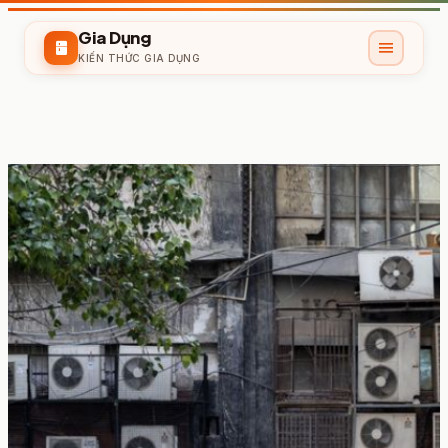
Gia Dụng
menu
kitchen
KIẾN THỨC GIA DỤNG