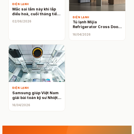
ĐIỆN LẠNH
Mắc sai lầm này khi lắp
điều hoà, cuối tháng tiền
ĐIỆN LẠNH
điện tăng vọt
02/06/2026
Tủ lạnh Mijia
Refrigerator Cross Door
510L mở bán ở Việt Nam:
16/04/2026
4 cửa, nhiều ngăn linh
hoạt và có thể điều khiển
từ xa
ĐIỆN LẠNH
Samsung giúp Việt Nam
giải bài toán kỹ sư Nhiệt –
Điện lạnh chất lượng cao
16/04/2026