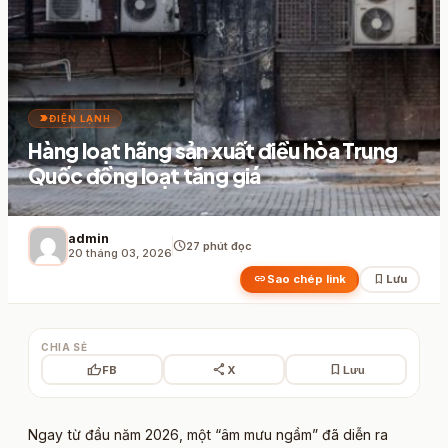
label_important
ĐIỆN LẠNH
Hàng loạt hãng sản xuất điều hòa Trung
Quốc đồng loạt tăng giá
admin
schedule
27 phút đọc
20 tháng 03, 2026
link
bookmark
Sao chép link
Lưu
CHIA SẺ
thumb_up
share
bookmark
FB
X
Lưu
Ngay từ đầu năm 2026, một “âm mưu ngầm” đã diễn ra