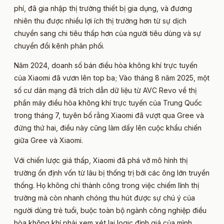
phí, đã gia nhập thị trường thiết bị gia dụng, và đương
nhiên thu được nhiều lợi ích thị trường hơn từ sự dịch
chuyển sang chi tiêu thấp hơn của người tiêu dùng và sự
chuyển đổi kênh phân phối.
Năm 2024, doanh số bán điều hòa không khí trực tuyến
của Xiaomi đã vươn lên top ba; Vào tháng 8 năm 2025, một
số cư dân mạng đã trích dẫn dữ liệu từ AVC Revo về thị
phần máy điều hòa không khí trực tuyến của Trung Quốc
trong tháng 7, tuyên bố rằng Xiaomi đã vượt qua Gree và
đứng thứ hai, điều này cũng làm dấy lên cuộc khẩu chiến
giữa Gree và Xiaomi.
Với chiến lược giá thấp, Xiaomi đã phá vỡ mô hình thị
trường ổn định vốn từ lâu bị thống trị bởi các ông lớn truyền
thống. Họ không chỉ thành công trong việc chiếm lĩnh thị
trường mà còn nhanh chóng thu hút được sự chú ý của
người dùng trẻ tuổi, buộc toàn bộ ngành công nghiệp điều
hòa không khí phải xem xét lại logic định giá của mình.