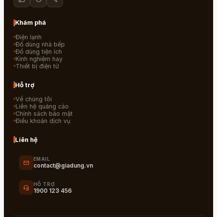
Khám phá
Điện lạnh
Đồ dùng nhà bếp
Đồ dùng tiện ích
Kinh nghiệm hay
Thiết bị điện tử
Hỗ trợ
Về chúng tôi
Liên hệ quảng cáo
Chính sách bảo mật
Điều khoản dịch vụ
Liên hệ
EMAIL
mail
contact@giadung.vn
HỖ TRỢ
headset_mic
1900 123 456