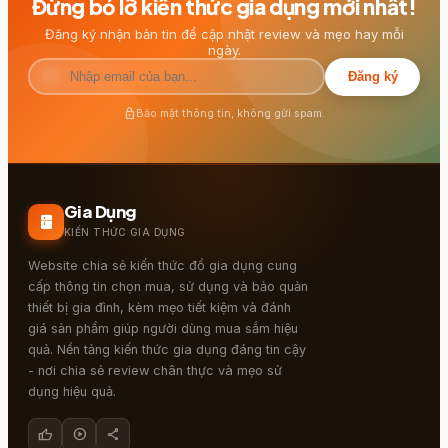
Đừng bỏ lỡ kiến thức gia dụng mới nhất!
Đăng ký nhận bản tin để cập nhật review và mẹo hay mỗi
ngày.
mail
Đăng ký
lock
Bảo mật thông tin, không gửi spam.
Gia Dụng
kitchen
KIẾN THỨC GIA DỤNG
Website chia sẻ kiến thức đồ gia dụng cung
cấp thông tin chọn mua, sử dụng và bảo quản
thiết bị gia đình, kèm mẹo tiết kiệm và đánh
giá sản phẩm giúp người dùng mua sắm hiệu
quả. Nền tảng kiến thức gia dụng đáng tin cậy
- nơi chia sẻ review chân thực và mẹo sử
dụng hiệu quả.
thumb_up
play_circle
share