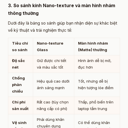
3. So sánh kính Nano-texture và màn hình nhám
thông thường​
Dưới đây là bảng so sánh giúp bạn nhận diện sự khác biệt
về kỹ thuật và trải nghiệm thực tế:
Tiêu chí
Nano-texture
Màn hình nhám
so sánh
Glass
(Matte) thường
Độ sắc
Giữ được chi tiết
Hình ảnh dễ bị mờ,
nét
và màu sắc tốt
đục hơn
Chống
Hiệu quả cao dưới
Tốt, nhưng dễ bị
phản
ánh sáng mạnh
hiện tượng lóe điểm
chiếu
Chi phí
Rất cao (tùy chọn
Thấp, phổ biến trên
sản xuất
nâng cấp có phí)
laptop tầm trung
Phải dùng khăn
Vệ sinh
Có thể dùng khăn
chuyên dụng