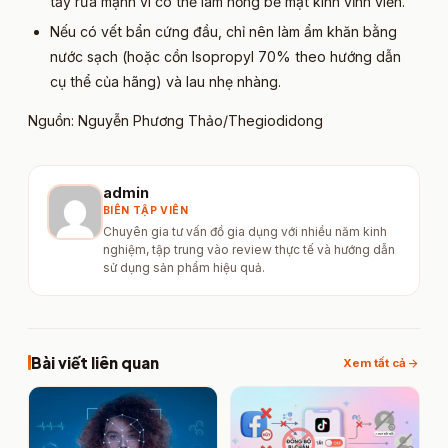
tẩy rửa mạnh vì có thể làm hỏng bề mặt kính vĩnh viễn.
Nếu có vết bẩn cứng đầu, chỉ nên làm ẩm khăn bằng
nước sạch (hoặc cồn Isopropyl 70% theo hướng dẫn
cụ thể của hãng) và lau nhẹ nhàng.
Nguồn: Nguyễn Phương Thảo/Thegiodidong​
admin
BIÊN TẬP VIÊN
Chuyên gia tư vấn đồ gia dụng với nhiều năm kinh
nghiệm, tập trung vào review thực tế và hướng dẫn
sử dụng sản phẩm hiệu quả.
Bài viết liên quan
arrow_forward
Xem tất cả