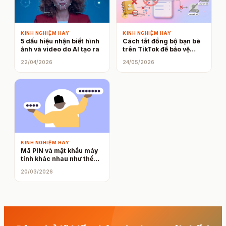
KINH NGHIỆM HAY
KINH NGHIỆM HAY
5 dấu hiệu nhận biết hình
Cách tắt đồng bộ bạn bè
ảnh và video do AI tạo ra
trên TikTok để bảo vệ
riêng tư
22/04/2026
24/05/2026
KINH NGHIỆM HAY
Mã PIN và mật khẩu máy
tính khác nhau như thế
nào? Đọc bài viết này bạn
20/03/2026
sẽ hiểu ngay