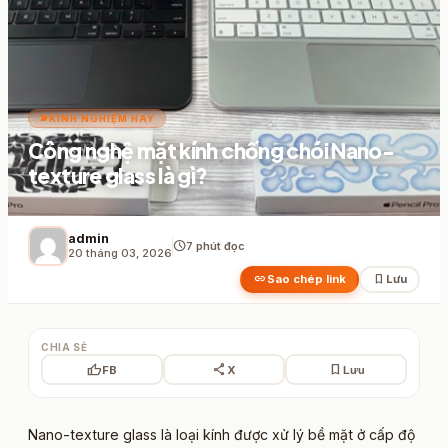
label_important
KINH NGHIỆM HAY
Công nghệ mặt kính chống chói Nano-
texture glass là gì?
admin
schedule
7 phút đọc
20 tháng 03, 2026
link
bookmark
Sao chép link
Lưu
CHIA SẺ
thumb_up
share
bookmark
FB
X
Lưu
Nano-texture glass là loại kính được xử lý bề mặt ở cấp độ