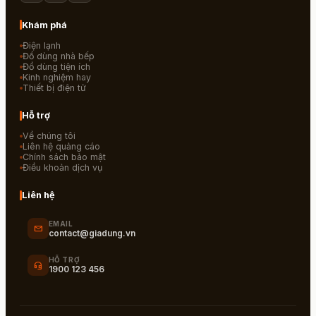
Khám phá
Điện lạnh
Đồ dùng nhà bếp
Đồ dùng tiện ích
Kinh nghiệm hay
Thiết bị điện tử
Hỗ trợ
Về chúng tôi
Liên hệ quảng cáo
Chính sách bảo mật
Điều khoản dịch vụ
Liên hệ
EMAIL
mail
contact@giadung.vn
HỖ TRỢ
headset_mic
1900 123 456