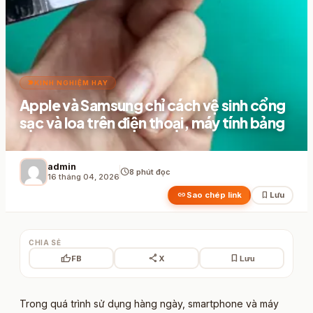
label_important
KINH NGHIỆM HAY
Apple và Samsung chỉ cách vệ sinh cổng
sạc và loa trên điện thoại, máy tính bảng
admin
schedule
8 phút đọc
16 tháng 04, 2026
link
bookmark
Sao chép link
Lưu
CHIA SẺ
thumb_up
share
bookmark
FB
X
Lưu
Trong quá trình sử dụng hàng ngày, smartphone và máy