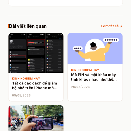
Bài viết liên quan
arrow_forward
Xem tất cả
KINH NGHIỆM HAY
Mã PIN và mật khẩu máy
KINH NGHIỆM HAY
tính khác nhau như thế
Tất cả các cách để giảm
nào? Đọc bài viết này bạn
20/03/2026
bộ nhớ trên iPhone mà
sẽ hiểu ngay
không cần mua thêm bộ
09/05/2026
nhớ