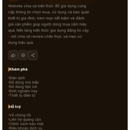
Website chia sẻ kiến thức đồ gia dụng cung
cấp thông tin chọn mua, sử dụng và bảo quản
thiết bị gia đình, kèm mẹo tiết kiệm và đánh
giá sản phẩm giúp người dùng mua sắm hiệu
quả. Nền tảng kiến thức gia dụng đáng tin cậy
- nơi chia sẻ review chân thực và mẹo sử
dụng hiệu quả.
thumb_up
play_circle
share
Khám phá
Điện lạnh
Đồ dùng nhà bếp
Đồ dùng tiện ích
Kinh nghiệm hay
Thiết bị điện tử
Hỗ trợ
Về chúng tôi
Liên hệ quảng cáo
Chính sách bảo mật
Điều khoản dịch vụ