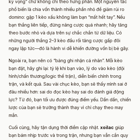
kỳ vọng” chứ không chỉ theo hưng phấn. Một nguyên tắc
phổ biến là chia vốn thành nhiều phần nhỏ để giảm rủi ro
domino: gặp 1 kèo xấu không làm bạn “mất hết tay”. Nếu
bạn thắng liên tiếp, đừng nâng cược quá nhanh; hãy tăng
theo bước nhỏ và dựa trên sự chắc chắn từ dữ liệu. Có
những người thắng 2–3 kèo đầu rồi tăng cược gấp đôi
ngay lập tức—đó là hành vi dễ khiến đường vốn bị bẻ gãy.
Ngoài ra, bạn nên có “bảng ghi nhận cá nhân”. Mỗi kèo
bạn đặt, hãy ghi lại: tỷ lệ khi bạn vào, lý do vào kèo (đội
hình/chấn thương/logic thế trận), diễn biến chính trong
trận, và kết quả. Sau vài chục kèo, bạn sẽ thấy mình sai ở
đâu nhiều hơn: sai do đọc kèo hay sai do đánh giá động
lực? Từ đó, bạn tối ưu được đúng điểm yếu. Dần dần, chiến
lược của bạn sẽ trưởng thành thay vì chỉ chạy theo may
mắn.
Cuối cùng, hãy tận dụng thời điểm cập nhật.
xoilac
giúp
bạn bám nhịp trước và trong trận, nhưng bạn vẫn cần quy