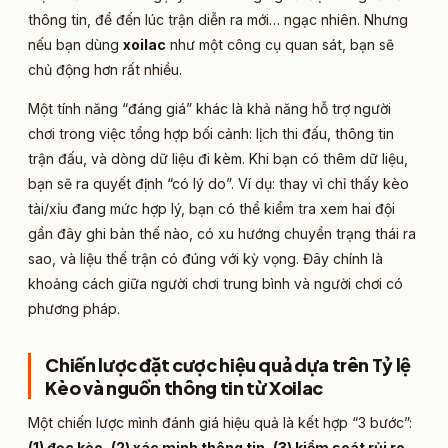
thông tin, để đến lúc trận diễn ra mới… ngạc nhiên. Nhưng
nếu bạn dùng
xoilac
như một công cụ quan sát, bạn sẽ
chủ động hơn rất nhiều.
Một tính năng “đáng giá” khác là khả năng hỗ trợ người
chơi trong việc tổng hợp bối cảnh: lịch thi đấu, thông tin
trận đấu, và dòng dữ liệu đi kèm. Khi bạn có thêm dữ liệu,
bạn sẽ ra quyết định “có lý do”. Ví dụ: thay vì chỉ thấy kèo
tài/xỉu đang mức hợp lý, bạn có thể kiểm tra xem hai đội
gần đây ghi bàn thế nào, có xu hướng chuyển trạng thái ra
sao, và liệu thế trận có đúng với kỳ vọng. Đây chính là
khoảng cách giữa người chơi trung bình và người chơi có
phương pháp.
Chiến lược đặt cược hiệu quả dựa trên Tỷ lệ
Kèo và nguồn thông tin từ Xoilac
Một chiến lược mình đánh giá hiệu quả là kết hợp “3 bước”:
(1) đọc kèo
,
(2) xác minh thông tin
,
(3) kiểm soát rủi ro
.