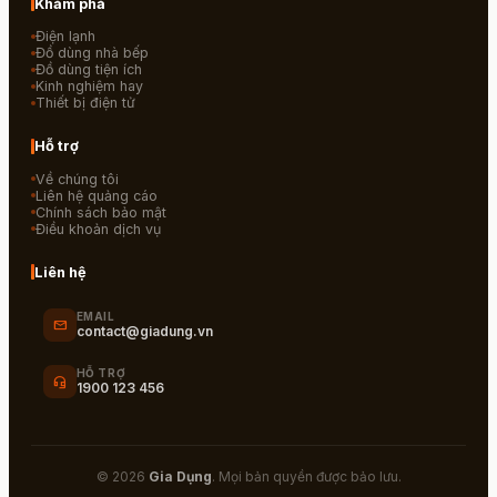
Khám phá
Điện lạnh
Đồ dùng nhà bếp
Đồ dùng tiện ích
Kinh nghiệm hay
Thiết bị điện tử
Hỗ trợ
Về chúng tôi
Liên hệ quảng cáo
Chính sách bảo mật
Điều khoản dịch vụ
Liên hệ
EMAIL
mail
contact@giadung.vn
HỖ TRỢ
headset_mic
1900 123 456
© 2026
Gia Dụng
. Mọi bản quyền được bảo lưu.