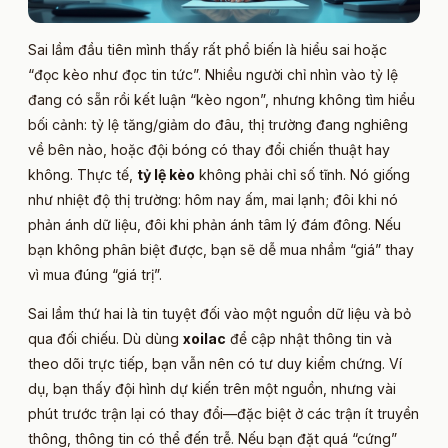
Sai lầm đầu tiên mình thấy rất phổ biến là hiểu sai hoặc
“đọc kèo như đọc tin tức”. Nhiều người chỉ nhìn vào tỷ lệ
đang có sẵn rồi kết luận “kèo ngon”, nhưng không tìm hiểu
bối cảnh: tỷ lệ tăng/giảm do đâu, thị trường đang nghiêng
về bên nào, hoặc đội bóng có thay đổi chiến thuật hay
không. Thực tế,
tỷ lệ kèo
không phải chỉ số tĩnh. Nó giống
như nhiệt độ thị trường: hôm nay ấm, mai lạnh; đôi khi nó
phản ánh dữ liệu, đôi khi phản ánh tâm lý đám đông. Nếu
bạn không phân biệt được, bạn sẽ dễ mua nhầm “giá” thay
vì mua đúng “giá trị”.
Sai lầm thứ hai là tin tuyệt đối vào một nguồn dữ liệu và bỏ
qua đối chiếu. Dù dùng
xoilac
để cập nhật thông tin và
theo dõi trực tiếp, bạn vẫn nên có tư duy kiểm chứng. Ví
dụ, bạn thấy đội hình dự kiến trên một nguồn, nhưng vài
phút trước trận lại có thay đổi—đặc biệt ở các trận ít truyền
thông, thông tin có thể đến trễ. Nếu bạn đặt quá “cứng”