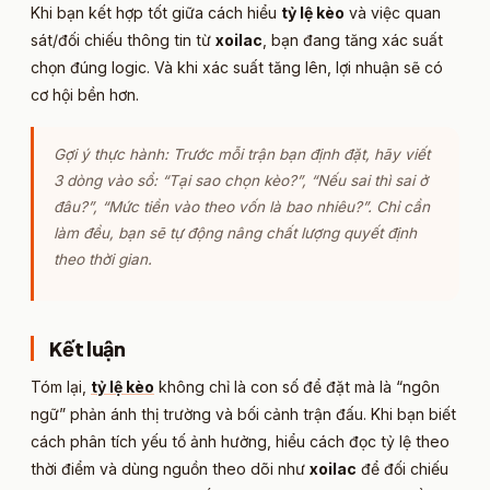
Khi bạn kết hợp tốt giữa cách hiểu
tỷ lệ kèo
và việc quan
sát/đối chiếu thông tin từ
xoilac
, bạn đang tăng xác suất
chọn đúng logic. Và khi xác suất tăng lên, lợi nhuận sẽ có
cơ hội bền hơn.
Gợi ý thực hành: Trước mỗi trận bạn định đặt, hãy viết
3 dòng vào sổ: “Tại sao chọn kèo?”, “Nếu sai thì sai ở
đâu?”, “Mức tiền vào theo vốn là bao nhiêu?”. Chỉ cần
làm đều, bạn sẽ tự động nâng chất lượng quyết định
theo thời gian.
Kết luận
Tóm lại,
tỷ lệ kèo
không chỉ là con số để đặt mà là “ngôn
ngữ” phản ánh thị trường và bối cảnh trận đấu. Khi bạn biết
cách phân tích yếu tố ảnh hưởng, hiểu cách đọc tỷ lệ theo
thời điểm và dùng nguồn theo dõi như
xoilac
để đối chiếu