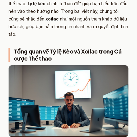
thể thao,
tỷ lệ kèo
chính là “bản đồ” giúp bạn hiểu trận đấu
nên vào theo hướng nào. Trong bài viết này, chúng tôi
cũng sẽ nhắc đến
xoilac
như một nguồn tham khảo dữ liệu
hữu ích, giúp bạn nắm thông tin nhanh và ra quyết định tỉnh
táo.
Tổng quan về Tỷ lệ Kèo và Xoilac trong Cá
cược Thể thao