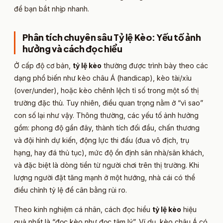
để bạn bắt nhịp nhanh.
Phân tích chuyên sâu Tỷ lệ Kèo: Yếu tố ảnh
hưởng và cách đọc hiểu
Ở cấp độ cơ bản,
tỷ lệ kèo
thường được trình bày theo các
dạng phổ biến như kèo châu Á (handicap), kèo tài/xỉu
(over/under), hoặc kèo chênh lệch tỉ số trong một số thị
trường đặc thù. Tuy nhiên, điều quan trọng nằm ở “vì sao”
con số lại như vậy. Thông thường, các yếu tố ảnh hưởng
gồm: phong độ gần đây, thành tích đối đầu, chấn thương
và đội hình dự kiến, động lực thi đấu (đua vô địch, trụ
hạng, hay đá thủ tục), mức độ ổn định sân nhà/sân khách,
và đặc biệt là dòng tiền từ người chơi trên thị trường. Khi
lượng người đặt tăng mạnh ở một hướng, nhà cái có thể
điều chỉnh tỷ lệ để cân bằng rủi ro.
Theo kinh nghiệm cá nhân, cách đọc hiểu
tỷ lệ kèo
hiệu
quả nhất là “đọc kèo như đọc tâm lý”. Ví dụ, kèo châu Á có