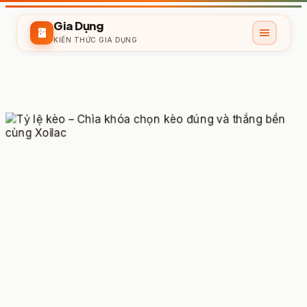
Gia Dụng
menu
kitchen
KIẾN THỨC GIA DỤNG