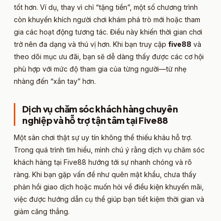
tốt hơn. Ví dụ, thay vì chỉ “tặng tiền”, một số chương trình
còn khuyến khích người chơi khám phá trò mới hoặc tham
gia các hoạt động tương tác. Điều này khiến thời gian chơi
trở nên đa dạng và thú vị hơn. Khi bạn truy cập
five88
và
theo dõi mục ưu đãi, bạn sẽ dễ dàng thấy được các cơ hội
phù hợp với mức độ tham gia của từng người—từ nhẹ
nhàng đến “xắn tay” hơn.
Dịch vụ chăm sóc khách hàng chuyên
nghiệp và hỗ trợ tận tâm tại Five88
Một sân chơi thật sự uy tín không thể thiếu khâu hỗ trợ.
Trong quá trình tìm hiểu, mình chú ý rằng dịch vụ chăm sóc
khách hàng tại Five88 hướng tới sự nhanh chóng và rõ
ràng. Khi bạn gặp vấn đề như quên mật khẩu, chưa thấy
phản hồi giao dịch hoặc muốn hỏi về điều kiện khuyến mãi,
việc được hướng dẫn cụ thể giúp bạn tiết kiệm thời gian và
giảm căng thẳng.