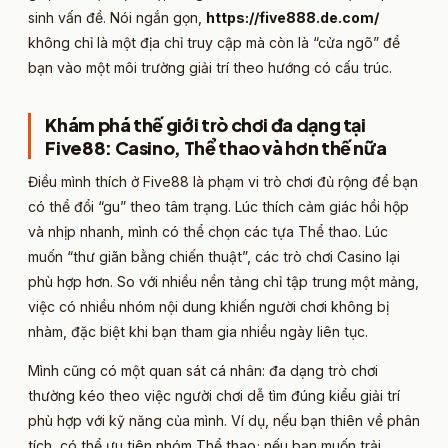
sinh vấn đề. Nói ngắn gọn,
https://five888.de.com/
không chỉ là một địa chỉ truy cập mà còn là “cửa ngõ” để
bạn vào một môi trường giải trí theo hướng có cấu trúc.
Khám phá thế giới trò chơi đa dạng tại
Five88: Casino, Thể thao và hơn thế nữa
Điều mình thích ở Five88 là phạm vi trò chơi đủ rộng để bạn
có thể đổi “gu” theo tâm trạng. Lúc thích cảm giác hồi hộp
và nhịp nhanh, mình có thể chọn các tựa Thể thao. Lúc
muốn “thư giãn bằng chiến thuật”, các trò chơi Casino lại
phù hợp hơn. So với nhiều nền tảng chỉ tập trung một mảng,
việc có nhiều nhóm nội dung khiến người chơi không bị
nhàm, đặc biệt khi bạn tham gia nhiều ngày liên tục.
Mình cũng có một quan sát cá nhân: đa dạng trò chơi
thường kéo theo việc người chơi dễ tìm đúng kiểu giải trí
phù hợp với kỹ năng của mình. Ví dụ, nếu bạn thiên về phân
tích, có thể ưu tiên nhóm Thể thao; nếu bạn muốn trải