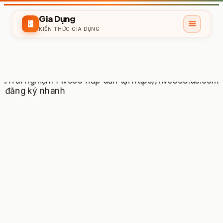
Gia Dụng
menu
kitchen
KIẾN THỨC GIA DỤNG