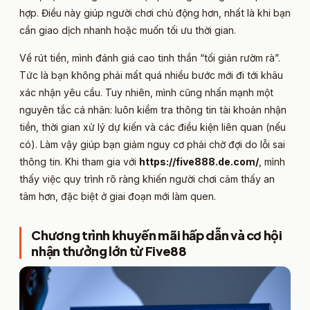
hợp. Điều này giúp người chơi chủ động hơn, nhất là khi bạn
cần giao dịch nhanh hoặc muốn tối ưu thời gian.
Về rút tiền, mình đánh giá cao tinh thần “tối giản rườm rà”.
Tức là bạn không phải mất quá nhiều bước mới đi tới khâu
xác nhận yêu cầu. Tuy nhiên, mình cũng nhấn mạnh một
nguyên tắc cá nhân: luôn kiểm tra thông tin tài khoản nhận
tiền, thời gian xử lý dự kiến và các điều kiện liên quan (nếu
có). Làm vậy giúp bạn giảm nguy cơ phải chờ đợi do lỗi sai
thông tin. Khi tham gia với
https://five888.de.com/
, mình
thấy việc quy trình rõ ràng khiến người chơi cảm thấy an
tâm hơn, đặc biệt ở giai đoạn mới làm quen.
Chương trình khuyến mãi hấp dẫn và cơ hội
nhận thưởng lớn từ Five88