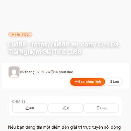
label_important
TIN TỨC
Lu888 – https//lu888.eu.com/ Cực Đã
Trải Nghiệm Giải Trí & Lu88
schedule
05 tháng 07, 2026
14 phút đọc
link
bookmark
Sao chép link
Lưu
CHIA SẺ
thumb_up
share
bookmark
FB
X
Lưu
Nếu bạn đang tìm một điểm đến giải trí trực tuyến sôi động