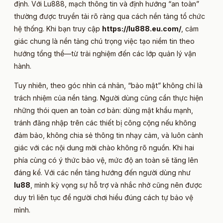
định. Với Lu888, mạch thông tin và định hướng “an toàn”
thường được truyền tải rõ ràng qua cách nền tảng tổ chức
hệ thống. Khi bạn truy cập
https://lu888.eu.com/
, cảm
giác chung là nền tảng chú trọng việc tạo niềm tin theo
hướng tổng thể—từ trải nghiệm đến các lớp quản lý vận
hành.
Tuy nhiên, theo góc nhìn cá nhân, “bảo mật” không chỉ là
trách nhiệm của nền tảng. Người dùng cũng cần thực hiện
những thói quen an toàn cơ bản: dùng mật khẩu mạnh,
tránh đăng nhập trên các thiết bị công cộng nếu không
đảm bảo, không chia sẻ thông tin nhạy cảm, và luôn cảnh
giác với các nội dung mời chào không rõ nguồn. Khi hai
phía cùng có ý thức bảo vệ, mức độ an toàn sẽ tăng lên
đáng kể. Với các nền tảng hướng đến người dùng như
lu88
, mình kỳ vọng sự hỗ trợ và nhắc nhở cũng nên được
duy trì liên tục để người chơi hiểu đúng cách tự bảo vệ
mình.