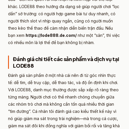
khác. LODE88 theo hướng đa dạng sẽ giúp người chơi “lọc
dần” sở trường: có người hợp game bài tư duy nhanh, có
người thích slot vì nhịp quay ngắn, cũng có người muốn
theo kèo thể thao để cảm nhận diễn biến trận đấu. Nếu
bạn xem
https://lode888.de.com/
như một “sân”, thì việc
có nhiều môn là lợi thế để bạn không bị nhàm.
Đánh giá chi tiết các sản phẩm và dịch vụ tại
LODE88
Đánh giá sản phẩm ở một nhà cái nên đi từ góc nhìn thực
tế: dễ tìm, dễ truy cập, dễ thao tác, và độ ổn định khi chơi.
Với LODE88, danh mục thường được sắp xếp rõ ràng theo
từng mảng. Người chơi có thể nhanh chóng chuyển giữa
các nhóm trò chơi mà không cần tốn quá nhiều thời gian
“tìm đường”. Cá nhân tôi đánh giá cao kiểu thiết kế này vì
nó giúp giảm ma sát trong trải nghiệm—mà trong cá cược,
giảm ma sát đôi khi đồng nghĩa với giảm bối rối và tăng khả