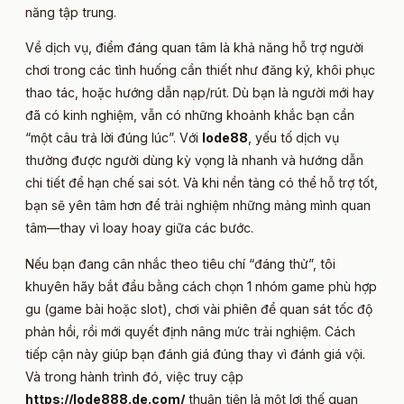
năng tập trung.
Về dịch vụ, điểm đáng quan tâm là khả năng hỗ trợ người
chơi trong các tình huống cần thiết như đăng ký, khôi phục
thao tác, hoặc hướng dẫn nạp/rút. Dù bạn là người mới hay
đã có kinh nghiệm, vẫn có những khoảnh khắc bạn cần
“một câu trả lời đúng lúc”. Với
lode88
, yếu tố dịch vụ
thường được người dùng kỳ vọng là nhanh và hướng dẫn
chi tiết để hạn chế sai sót. Và khi nền tảng có thể hỗ trợ tốt,
bạn sẽ yên tâm hơn để trải nghiệm những mảng mình quan
tâm—thay vì loay hoay giữa các bước.
Nếu bạn đang cân nhắc theo tiêu chí “đáng thử”, tôi
khuyên hãy bắt đầu bằng cách chọn 1 nhóm game phù hợp
gu (game bài hoặc slot), chơi vài phiên để quan sát tốc độ
phản hồi, rồi mới quyết định nâng mức trải nghiệm. Cách
tiếp cận này giúp bạn đánh giá đúng thay vì đánh giá vội.
Và trong hành trình đó, việc truy cập
https://lode888.de.com/
thuận tiện là một lợi thế quan