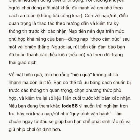
người chơi dùng một mật khẩu đủ mạnh và ghi nhớ theo
cách an toàn (không lưu công khai). Còn với nạp/rút, điều
quan trọng là thao tác theo hướng dẫn và kiểm tra kỹ
thông tin trước khi xác nhận. Nạp tiền nên dựa trên mức
phù hợp khả năng của bạn—đừng nạp “theo cảm xúc” sau
một vài phiên thắng. Ngược lại, rút tiền cần đảm bảo bạn
đã hoàn thành các điều kiện (nếu có) và theo dõi trạng
thái giao dịch.
Về mặt hiệu quả, tôi cho rằng “hiệu quả” không chỉ là
nhanh mà còn là ít lỗi. Bạn có thể tối ưu bằng cách chuẩn bị
trước các thông tin quan trọng, chọn phương thức phù
hợp, và kiểm tra lại số liệu 1 lần cuối trước khi bấm xác nhận.
Nếu bạn đang tham khảo
lode88
vì muốn trải nghiệm trơn
tru, hãy coi khâu nạp/rút như “quy trình vận hành”—làm
chuẩn ngay từ đầu sẽ giúp bạn hạn chế phát sinh rắc rối và
giữ nhịp chơi ổn định hơn.