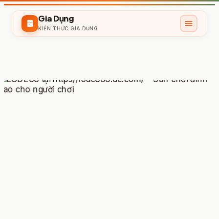
Gia Dụng
menu
kitchen
KIẾN THỨC GIA DỤNG