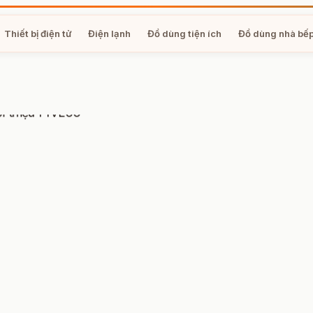
Thiết bị điện tử
Điện lạnh
Đồ dùng tiện ích
Đồ dùng nhà bế