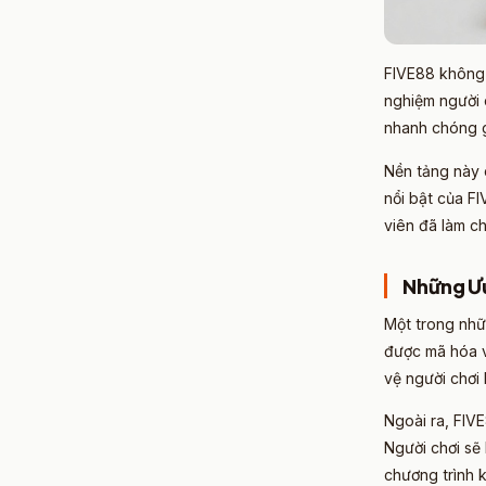
FIVE88 không c
nghiệm người 
nhanh chóng g
Nền tảng này 
nổi bật của F
viên đã làm c
Những Ưu
Một trong nhữ
được mã hóa v
vệ người chơi
Ngoài ra, FIV
Người chơi sẽ
chương trình k