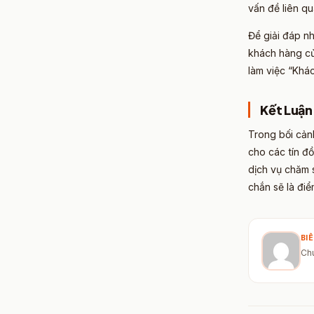
vấn đề liên qua
Để giải đáp n
khách hàng củ
làm việc “Khá
Kết Luận
Trong bối cản
cho các tín đ
dịch vụ chăm 
chắn sẽ là đi
BI
Chu