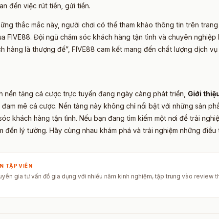
n đến việc rút tiền, gửi tiền.
hững thắc mắc này, người chơi có thể tham khảo thông tin trên trang
a FIVE88. Đội ngũ chăm sóc khách hàng tận tình và chuyên nghiệp 
ch hàng là thượng đế”, FIVE88 cam kết mang đến chất lượng dịch vụ 
h nền tảng cá cược trực tuyến đang ngày càng phát triển,
Giới thiệ
ồ đam mê cá cược. Nền tảng này không chỉ nổi bật với những sản ph
sóc khách hàng tận tình. Nếu bạn đang tìm kiếm một nơi để trải ngh
ểm đến lý tưởng. Hãy cùng nhau khám phá và trải nghiệm những điều 
ÊN TẬP VIÊN
yên gia tư vấn đồ gia dụng với nhiều năm kinh nghiệm, tập trung vào review 