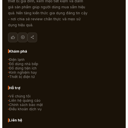
thiết bị gia đình, kèm mẹo tiết kiệm và đánh
giá sản phẩm giúp người dùng mua sắm hiệu
quả. Nền tảng kiến thức gia dụng đáng tin cậy
- nơi chia sẻ review chân thực và mẹo sử
dụng hiệu quả.
thumb_up
play_circle
share
Khám phá
Điện lạnh
Đồ dùng nhà bếp
Đồ dùng tiện ích
Kinh nghiệm hay
Thiết bị điện tử
Hỗ trợ
Về chúng tôi
Liên hệ quảng cáo
Chính sách bảo mật
Điều khoản dịch vụ
Liên hệ