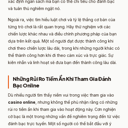
xác định ngân sách mà bạn có thể chi tiêu cho đánh bạc
và tuân thủ nghiêm ngặt nó.
Ngoài ra, việc tìm hiểu luật chơi và tỷ lệ thắng cơ bản của
từng trò chơi là rất quan trọng. Hãy thử nghiệm với các
chiến lược khác nhau và điều chỉnh phương pháp của bạn
dựa trên kết quả. Một số người đạt được thành công khi
chơi theo chiến lược lâu dài, trong khi những người khác có
thể thành công hơn khi đi theo cảm xúc và trực giác. Sự
kiên nhẫn và linh hoạt sẽ đưa bạn đến thành công lâu dài.
Những Rủi Ro Tiềm Ẩn Khi Tham Gia Đánh
Bạc Online
Dù nhiều người tìm thấy niềm vui trong việc tham gia vào
casino online
, nhưng không thể phủ nhận rằng có những
rủi ro tiềm ẩn khi tham gia vào hoạt động này. Cơn nghiện
cờ bạc là một trong những vấn đề nghiêm trọng đến từ việc
đánh bạc trực tuyến. Một số người có thể bắt đầu với ý