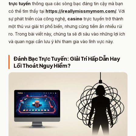
trực tuyến
thông qua các sòng bạc đáng tin cậy mà bạn
có thể tìm thấy tại
https://ireallymissmymom.com/
. Với
sự phát triển của công nghệ,
casino
trực tuyến trở thành
một thú vui giải trí phổ biến, nhưng cũng tiềm ẩn nhiều rủi
ro. Trong bài viết này, chúng ta sẽ đi sâu vào những lợi ích
và quan ngại cần lưu ý khi tham gia vào lĩnh vực này.
Đánh Bạc Trực Tuyến: Giải Trí Hấp Dẫn Hay
Lối Thoát Nguy Hiểm?