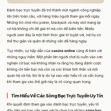
Đánh bạc trực tuyến đã trở thành một ngành công nghiệp
lớn trên toàn cầu, với hàng triệu người tham gia mỗi ngày.
Những trò chơi như poker, blackjack và máy slot mang lại
cơ hội không chỉ để giải trí mà còn để kiếm tiền. Nhiều
người xem đây là một hình thức giải trí tuyệt vời, nơi họ có
thể thư giãn và quên đi những vấn đề hàng ngày.
Tuy nhiên, sự hấp dẫn của
casino online
cũng đi kèm với
những nguy hiểm. Một phần lớn người chơi bị cuốn vào cơn
nghiện cờ bạc mà không nhận ra rằng họ đang đánh cược
không chỉ tiền bạc mà còn cả sức khỏe tinh thần và mối
quan hệ xã hội. Đó là lý do tại sao việc hiểu rõ và cẩn trọng
khi tham gia vào thế giới này là vô cùng quan trọng.
Tìm Hiểu Về Các Sòng Bạc Trực Tuyến Uy Tín
Khi quyết định tham gia vào đánh bạc trực tuyến, yếu tố
đầu tiên mà bạn cần xem xét là chọn lựa những
sòng bạc