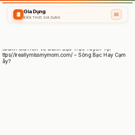
Gia Dụng
menu
kitchen
KIẾN THỨC GIA DỤNG