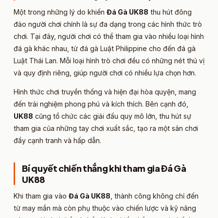
Một trong những lý do khiến
Đá Gà UK88
thu hút đông
đảo người chơi chính là sự đa dạng trong các hình thức trò
chơi. Tại đây, người chơi có thể tham gia vào nhiều loại hình
đá gà khác nhau, từ đá gà Luật Philippine cho đến đá gà
Luật Thái Lan. Mỗi loại hình trò chơi đều có những nét thú vị
và quy định riêng, giúp người chơi có nhiều lựa chọn hơn.
Hình thức chơi truyền thống và hiện đại hòa quyện, mang
đến trải nghiệm phong phú và kích thích. Bên cạnh đó,
UK88
cũng tổ chức các giải đấu quy mô lớn, thu hút sự
tham gia của những tay chơi xuất sắc, tạo ra một sân chơi
đầy cạnh tranh và hấp dẫn.
Bí quyết chiến thắng khi tham gia Đá Gà
UK88
Khi tham gia vào
Đá Gà UK88
, thành công không chỉ đến
từ may mắn mà còn phụ thuộc vào chiến lược và kỹ năng