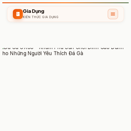
Gia Dụng
menu
kitchen
KIẾN THỨC GIA DỤNG