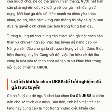
của người chơi. Để có thể giành chiến thắng, trước hết bạn
cần phải nghiên cứu kỹ lưỡng về loại gà mình đang sử
dụng. Mỗi loại gà đều có điểm mạnh và điểm yếu khác
nhau, do đó, việc nắm vững các thông tin này sẽ giúp bạn
đưa ra quyết định chính xác hơn trong từng trận đấu.
Tương tự, người chơi cũng cần chăm sóc gà một cách cẩn
thận và chuyên nghiệp. Việc tập luyện để nâng cao Kỹ
Năng chiến đấu cho gà là rất quan trọng và cần được thực
hiện thường xuyên. Cùng với đó, việc tìm hiểu về đối thủ
cũng là một yếu tố then chốt để tạo ra sự khác biệt trong
mỗi cuộc chiến tại
UK88
.
Lợi ích khi lựa chọn UK88 để trải nghiệm đá
gà trực tuyến
Có nhiều lý do để người chơi lựa chọn
Đá Gà UK88
là điểm
đến cho sở thích của mình. Đầu tiên, tính bảo mật mà nền
tảng này cung cấp là một trong những điều khiến cho