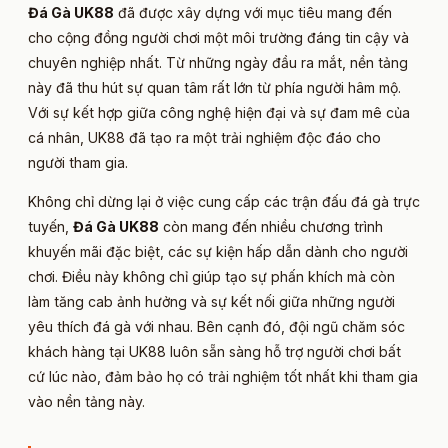
Đá Gà UK88
đã được xây dựng với mục tiêu mang đến
cho cộng đồng người chơi một môi trường đáng tin cậy và
chuyên nghiệp nhất. Từ những ngày đầu ra mắt, nền tảng
này đã thu hút sự quan tâm rất lớn từ phía người hâm mộ.
Với sự kết hợp giữa công nghệ hiện đại và sự đam mê của
cá nhân, UK88 đã tạo ra một trải nghiệm độc đáo cho
người tham gia.
Không chỉ dừng lại ở việc cung cấp các trận đấu đá gà trực
tuyến,
Đá Gà UK88
còn mang đến nhiều chương trình
khuyến mãi đặc biệt, các sự kiện hấp dẫn dành cho người
chơi. Điều này không chỉ giúp tạo sự phấn khích mà còn
làm tăng cab ảnh hưởng và sự kết nối giữa những người
yêu thích đá gà với nhau. Bên cạnh đó, đội ngũ chăm sóc
khách hàng tại UK88 luôn sẵn sàng hỗ trợ người chơi bất
cứ lúc nào, đảm bảo họ có trải nghiệm tốt nhất khi tham gia
vào nền tảng này.