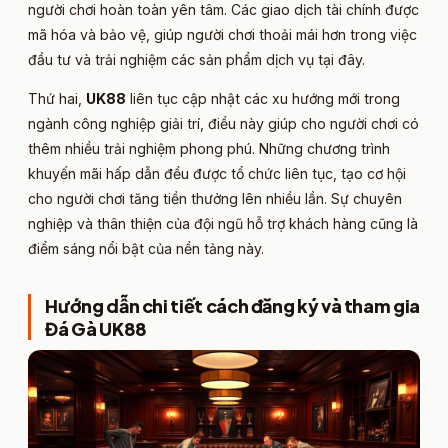
người chơi hoàn toàn yên tâm. Các giao dịch tài chính được
mã hóa và bảo vệ, giúp người chơi thoải mái hơn trong việc
đầu tư và trải nghiệm các sản phẩm dịch vụ tại đây.
Thứ hai,
UK88
liên tục cập nhật các xu hướng mới trong
ngành công nghiệp giải trí, điều này giúp cho người chơi có
thêm nhiều trải nghiệm phong phú. Những chương trình
khuyến mãi hấp dẫn đều được tổ chức liên tục, tạo cơ hội
cho người chơi tăng tiền thưởng lên nhiều lần. Sự chuyên
nghiệp và thân thiện của đội ngũ hỗ trợ khách hàng cũng là
điểm sáng nổi bật của nền tảng này.
Hướng dẫn chi tiết cách đăng ký và tham gia
Đá Gà UK88