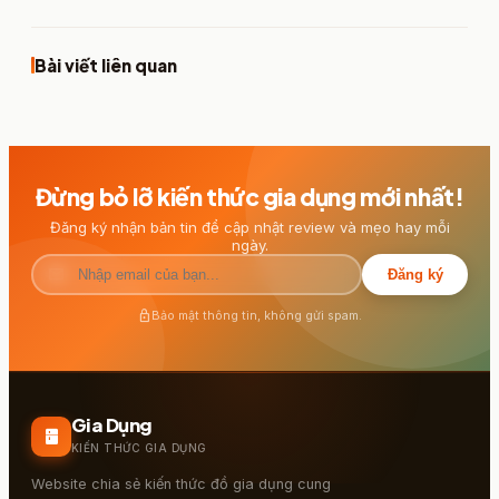
Bài viết liên quan
Đừng bỏ lỡ kiến thức gia dụng mới nhất!
Đăng ký nhận bản tin để cập nhật review và mẹo hay mỗi
ngày.
mail
Đăng ký
lock
Bảo mật thông tin, không gửi spam.
Gia Dụng
kitchen
KIẾN THỨC GIA DỤNG
Website chia sẻ kiến thức đồ gia dụng cung