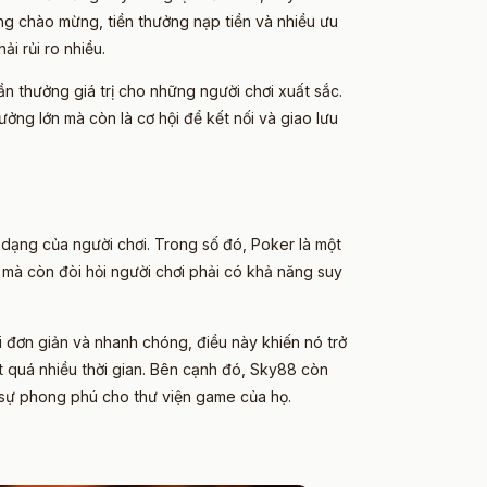
g chào mừng, tiền thưởng nạp tiền và nhiều ưu
i rủi ro nhiều.
n thưởng giá trị cho những người chơi xuất sắc.
ởng lớn mà còn là cơ hội để kết nối và giao lưu
dạng của người chơi. Trong số đó, Poker là một
mà còn đòi hỏi người chơi phải có khả năng suy
i đơn giản và nhanh chóng, điều này khiến nó trở
 quá nhiều thời gian. Bên cạnh đó, Sky88 còn
 sự phong phú cho thư viện game của họ.