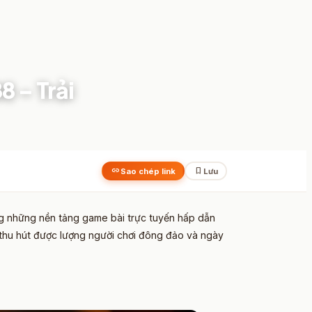
 – Trải
link
bookmark
Sao chép link
Lưu
g những nền tảng game bài trực tuyến hấp dẫn
ã thu hút được lượng người chơi đông đảo và ngày