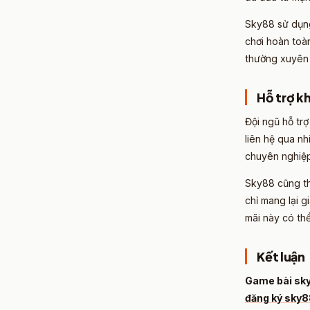
Sky88 sử dụng
chơi hoàn toàn
thường xuyên 
Hỗ trợ k
Đội ngũ hỗ trợ
liên hệ qua nh
chuyên nghiệp
Sky88 cũng th
chỉ mang lại 
mãi này có thể
Kết luận
Game bài sk
đăng ký sky