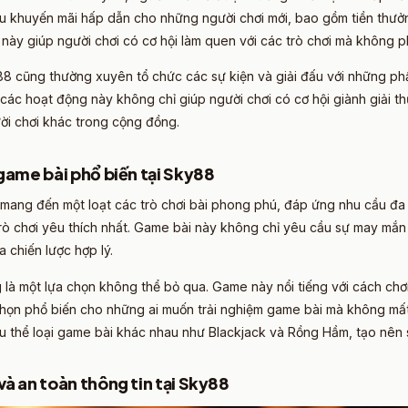
u khuyến mãi hấp dẫn cho những người chơi mới, bao gồm tiền thưởn
 này giúp người chơi có cơ hội làm quen với các trò chơi mà không phả
88 cũng thường xuyên tổ chức các sự kiện và giải đấu với những phầ
ác hoạt động này không chỉ giúp người chơi có cơ hội giành giải thư
ời chơi khác trong cộng đồng.
 game bài phổ biến tại Sky88
mang đến một loạt các trò chơi bài phong phú, đáp ứng nhu cầu đa 
rò chơi yêu thích nhất. Game bài này không chỉ yêu cầu sự may mắn 
 chiến lược hợp lý.
 là một lựa chọn không thể bỏ qua. Game này nổi tiếng với cách chơ
chọn phổ biến cho những ai muốn trải nghiệm game bài mà không mất
u thể loại game bài khác nhau như Blackjack và Rồng Hầm, tạo nên
và an toàn thông tin tại Sky88