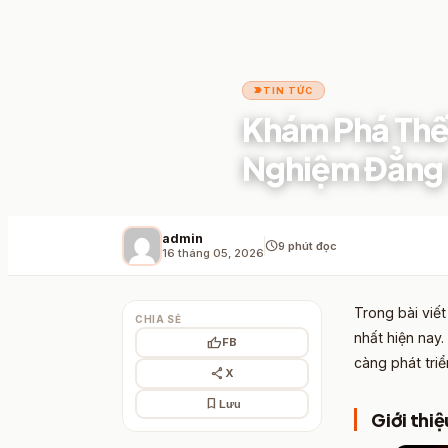
label_important
TIN TỨC
Khám Phá Thế 
Nghiệm Đẳng
admin
schedule
9 phút đọc
16 tháng 05, 2026
Trong bài viết
CHIA SẺ
nhất hiện nay
thumb_up
FB
càng phát tri
share
X
bookmark
Lưu
Giới thi