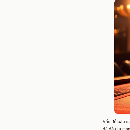
Vấn đề bảo mật
đã đầu tư mạn