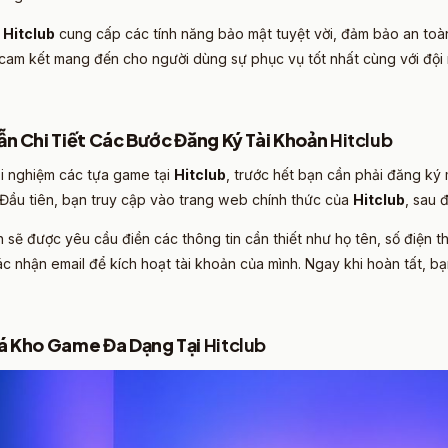
,
Hitclub
cung cấp các tính năng bảo mật tuyệt vời, đảm bảo an toàn 
cam kết mang đến cho người dùng sự phục vụ tốt nhất cùng với đội 
n Chi Tiết Các Bước Đăng Ký Tài Khoản
Hitclub
ải nghiệm các tựa game tại
Hitclub
, trước hết bạn cần phải đăng ký 
Đầu tiên, bạn truy cập vào trang web chính thức của
Hitclub
, sau 
 sẽ được yêu cầu điền các thông tin cần thiết như họ tên, số điện th
xác nhận email để kích hoạt tài khoản của mình. Ngay khi hoàn tất
á Kho Game Đa Dạng Tại
Hitclub