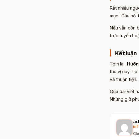
Rất nhiều ngư
mục “Câu hỏi t
Nếu vẫn còn b
trực tuyến hoặ
Kết luận
Tóm lại,
Hướng
thú vị này. T
và thuận tiện.
Qua bài viết n
Những giờ phú
ad
BI
Chu