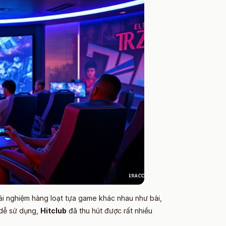
rải nghiệm hàng loạt tựa game khác nhau như bài,
, dễ sử dụng,
Hitclub
đã thu hút được rất nhiều