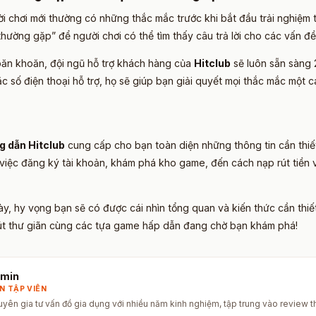
ời chơi mới thường có những thắc mắc trước khi bắt đầu trải nghiệm 
hường gặp” để người chơi có thể tìm thấy câu trả lời cho các vấn đề
ăn khoăn, đội ngũ hỗ trợ khách hàng của
Hitclub
sẽ luôn sẵn sàng 2
c số điện thoại hỗ trợ, họ sẽ giúp bạn giải quyết mọi thắc mắc một 
 dẫn Hitclub
cung cấp cho bạn toàn diện những thông tin cần thiế
ừ việc đăng ký tài khoản, khám phá kho game, đến cách nạp rút tiền 
ày, hy vọng bạn sẽ có được cái nhìn tổng quan và kiến thức cần thiết
t thư giãn cùng các tựa game hấp dẫn đang chờ bạn khám phá!
min
ÊN TẬP VIÊN
yên gia tư vấn đồ gia dụng với nhiều năm kinh nghiệm, tập trung vào review 