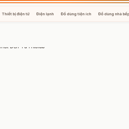
Thiết bị điện tử
Điện lạnh
Đồ dùng tiện ích
Đồ dùng nhà bế