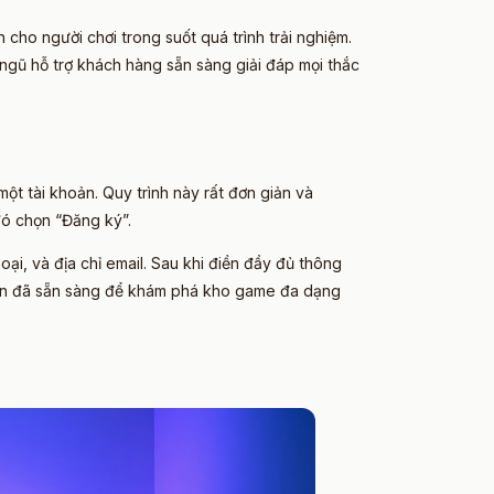
cho người chơi trong suốt quá trình trải nghiệm.
ngũ hỗ trợ khách hàng sẵn sàng giải đáp mọi thắc
một tài khoản. Quy trình này rất đơn giản và
đó chọn “Đăng ký”.
oại, và địa chỉ email. Sau khi điền đầy đủ thông
, bạn đã sẵn sàng để khám phá kho game đa dạng