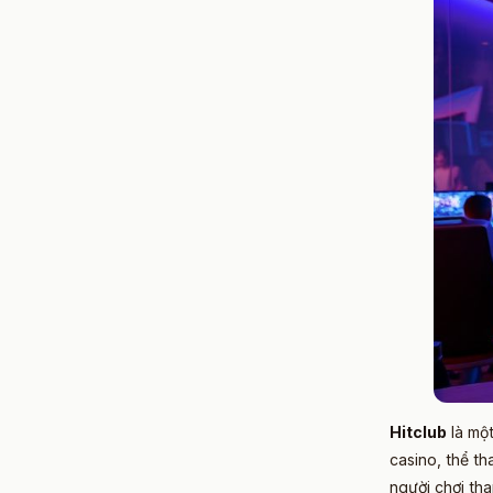
Hitclub
là một
casino, thể th
người chơi tha