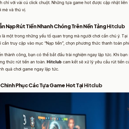
h chỉ với vài cú click chuột. Những tựa game hot được cập nhật liê
i mẻ và thú vị.
n Nạp Rút Tiền Nhanh Chóng Trên Nền Tảng
Hitclub
n là một trong những yếu tố quan trọng mà người chơi cần chú ý. Tại
ỉ cần truy cập vào mục “Nạp tiền”, chọn phương thức thanh toán phù 
ền thành công, bạn có thể bắt đầu trải nghiệm ngay lập tức. Khi bạn
ng thức rút tiền an toàn.
Hitclub
cam kết sẽ xử lý yêu cầu rút tiền 
nh quả chơi game ngay lập tức.
 Chinh Phục Các Tựa Game Hot Tại
Hitclub