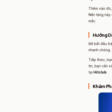
Thêm vào đó
Nền tảng này 
mắc.
Hướng Dẫ
Để bắt đầu tr
nhanh chóng. 
Tiếp theo, bạn
tin, bạn cần 
tại
Hitclub
.
Khám Ph