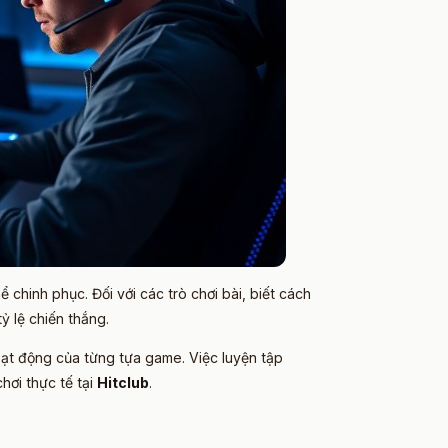
 chinh phục. Đối với các trò chơi bài, biết cách
ỷ lệ chiến thắng.
oạt động của từng tựa game. Việc luyện tập
hơi thực tế tại
Hitclub
.