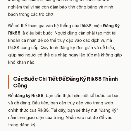
nghiệm thú vị mà còn đảm bảo tính công bằng và minh
bạch trong các trò chơi.
Để có thể tham gia vào hệ thống của Rik88, việc
Đăng Ký
Rik88
là điều bắt buộc. Người dùng cần phải tạo một tài
khoản cá nhân để có thể truy cập vào các dịch vụ mà
Rik88 cung cấp. Quy trình đăng ký đơn giản và dễ hiểu,
giúp mọi người có thể gia nhập ngay lập tức mà không gặp
khó khăn nào.
Các Bước Chi Tiết Để Đăng Ký Rik88 Thành
Công
Để
đăng ký Rik88
, bạn cần thực hiện một số bước cơ bản
và dễ dàng. Đầu tiên, bạn cần truy cập vào trang web
chính thức của Rik88. Tại đây, bạn sẽ thấy nút “Đăng Ký”
nằm trên giao diện của trang. Nhấn vào nút đó để vào
trang đăng ký.