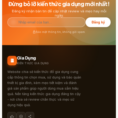
Đừng bỏ lỡ kiến thức gia dụng mới nhất!
Đăng ký nhận bản tin để cập nhật review và mẹo hay mỗi
ngày.
mail
Đăng ký
lock
Bảo mật thông tin, không gửi spam.
Gia Dụng
kitchen
KIẾN THỨC GIA DỤNG
Website chia sẻ kiến thức đồ gia dụng cung
cấp thông tin chọn mua, sử dụng và bảo quản
thiết bị gia đình, kèm mẹo tiết kiệm và đánh
giá sản phẩm giúp người dùng mua sắm hiệu
quả. Nền tảng kiến thức gia dụng đáng tin cậy
- nơi chia sẻ review chân thực và mẹo sử
dụng hiệu quả.
thumb_up
play_circle
share