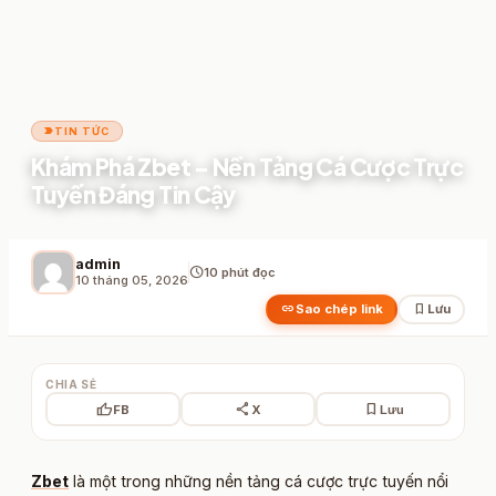
label_important
TIN TỨC
Khám Phá Zbet – Nền Tảng Cá Cược Trực
Tuyến Đáng Tin Cậy
admin
schedule
10 phút đọc
10 tháng 05, 2026
link
bookmark
Sao chép link
Lưu
CHIA SẺ
thumb_up
share
bookmark
FB
X
Lưu
Zbet
là một trong những nền tảng cá cược trực tuyến nổi