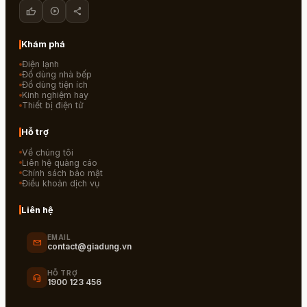
thumb_up
play_circle
share
Khám phá
Điện lạnh
Đồ dùng nhà bếp
Đồ dùng tiện ích
Kinh nghiệm hay
Thiết bị điện tử
Hỗ trợ
Về chúng tôi
Liên hệ quảng cáo
Chính sách bảo mật
Điều khoản dịch vụ
Liên hệ
EMAIL
mail
contact@giadung.vn
HỖ TRỢ
headset_mic
1900 123 456