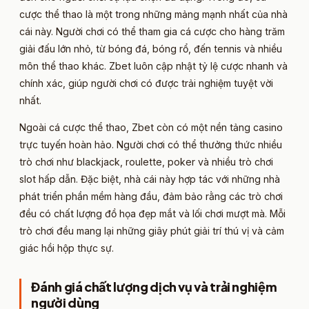
cược thể thao là một trong những mảng mạnh nhất của nhà
cái này. Người chơi có thể tham gia cá cược cho hàng trăm
giải đấu lớn nhỏ, từ bóng đá, bóng rổ, đến tennis và nhiều
môn thể thao khác. Zbet luôn cập nhật tỷ lệ cược nhanh và
chính xác, giúp người chơi có được trải nghiệm tuyệt vời
nhất.
Ngoài cá cược thể thao, Zbet còn có một nền tảng casino
trực tuyến hoàn hảo. Người chơi có thể thưởng thức nhiều
trò chơi như blackjack, roulette, poker và nhiều trò chơi
slot hấp dẫn. Đặc biệt, nhà cái này hợp tác với những nhà
phát triển phần mềm hàng đầu, đảm bảo rằng các trò chơi
đều có chất lượng đồ họa đẹp mắt và lối chơi mượt mà. Mỗi
trò chơi đều mang lại những giây phút giải trí thú vị và cảm
giác hồi hộp thực sự.
Đánh giá chất lượng dịch vụ và trải nghiệm
người dùng