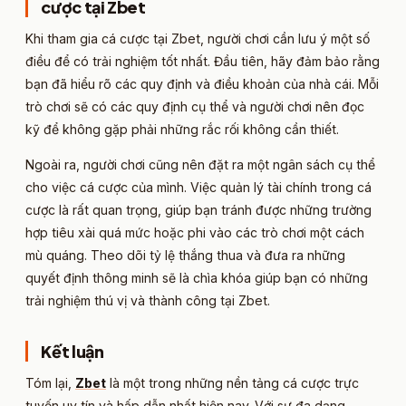
cược tại Zbet
Khi tham gia cá cược tại Zbet, người chơi cần lưu ý một số
điều để có trải nghiệm tốt nhất. Đầu tiên, hãy đảm bảo rằng
bạn đã hiểu rõ các quy định và điều khoản của nhà cái. Mỗi
trò chơi sẽ có các quy định cụ thể và người chơi nên đọc
kỹ để không gặp phải những rắc rối không cần thiết.
Ngoài ra, người chơi cũng nên đặt ra một ngân sách cụ thể
cho việc cá cược của mình. Việc quản lý tài chính trong cá
cược là rất quan trọng, giúp bạn tránh được những trường
hợp tiêu xài quá mức hoặc phi vào các trò chơi một cách
mù quáng. Theo dõi tỷ lệ thắng thua và đưa ra những
quyết định thông minh sẽ là chìa khóa giúp bạn có những
trải nghiệm thú vị và thành công tại Zbet.
Kết luận
Tóm lại,
Zbet
là một trong những nền tảng cá cược trực
tuyến uy tín và hấp dẫn nhất hiện nay. Với sự đa dạng