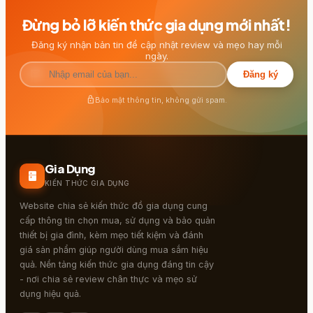
Đừng bỏ lỡ kiến thức gia dụng mới nhất!
Đăng ký nhận bản tin để cập nhật review và mẹo hay mỗi
ngày.
mail
Đăng ký
lock
Bảo mật thông tin, không gửi spam.
Gia Dụng
kitchen
KIẾN THỨC GIA DỤNG
Website chia sẻ kiến thức đồ gia dụng cung
cấp thông tin chọn mua, sử dụng và bảo quản
thiết bị gia đình, kèm mẹo tiết kiệm và đánh
giá sản phẩm giúp người dùng mua sắm hiệu
quả. Nền tảng kiến thức gia dụng đáng tin cậy
- nơi chia sẻ review chân thực và mẹo sử
dụng hiệu quả.