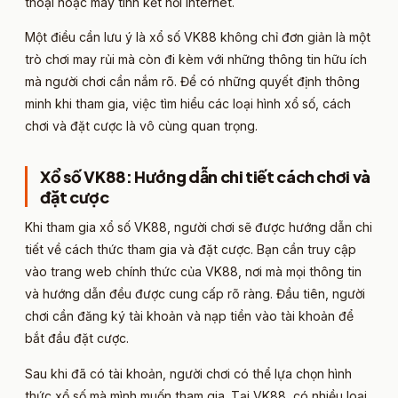
thoại hoặc máy tính kết nối Internet.
Một điều cần lưu ý là xổ số VK88 không chỉ đơn giản là một
trò chơi may rủi mà còn đi kèm với những thông tin hữu ích
mà người chơi cần nắm rõ. Để có những quyết định thông
minh khi tham gia, việc tìm hiểu các loại hình xổ số, cách
chơi và đặt cược là vô cùng quan trọng.
Xổ số VK88: Hướng dẫn chi tiết cách chơi và
đặt cược
Khi tham gia xổ số VK88, người chơi sẽ được hướng dẫn chi
tiết về cách thức tham gia và đặt cược. Bạn cần truy cập
vào trang web chính thức của VK88, nơi mà mọi thông tin
và hướng dẫn đều được cung cấp rõ ràng. Đầu tiên, người
chơi cần đăng ký tài khoản và nạp tiền vào tài khoản để
bắt đầu đặt cược.
Sau khi đã có tài khoản, người chơi có thể lựa chọn hình
thức xổ số mà mình muốn tham gia. Tại VK88, có nhiều loại