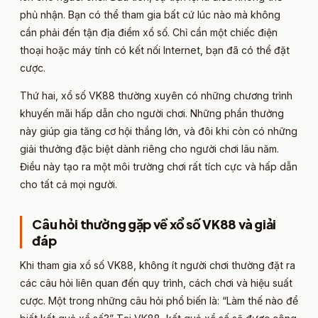
phủ nhận. Bạn có thể tham gia bất cứ lúc nào mà không
cần phải đến tận địa điểm xổ số. Chỉ cần một chiếc điện
thoại hoặc máy tính có kết nối Internet, bạn đã có thể đặt
cược.
Thứ hai, xổ số VK88 thường xuyên có những chương trình
khuyến mãi hấp dẫn cho người chơi. Những phần thưởng
này giúp gia tăng cơ hội thắng lớn, và đôi khi còn có những
giải thưởng đặc biệt dành riêng cho người chơi lâu năm.
Điều này tạo ra một môi trường chơi rất tích cực và hấp dẫn
cho tất cả mọi người.
Câu hỏi thường gặp về xổ số VK88 và giải
đáp
Khi tham gia xổ số VK88, không ít người chơi thường đặt ra
các câu hỏi liên quan đến quy trình, cách chơi và hiệu suất
cược. Một trong những câu hỏi phổ biến là: “Làm thế nào để