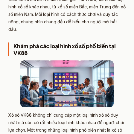
hình xổ số khác nhau, từ xổ số miền Bắc, miền Trung đến xổ
số miền Nam. Mỗi loại hình có cách thức chơi và quy tắc
riêng, nhưng nhìn chung đều dễ hiểu cho người mới bắt
đầu.
Khám phá các loại hình xổ số phổ biến tại
VK88
Xổ số VK88 không chỉ cung cấp một loại hình xổ số duy
nhất mà còn có rất nhiều loại hình khác nhau để người chơi
lựa chọn. Một trong những loại hình phổ biến nhất là xổ số