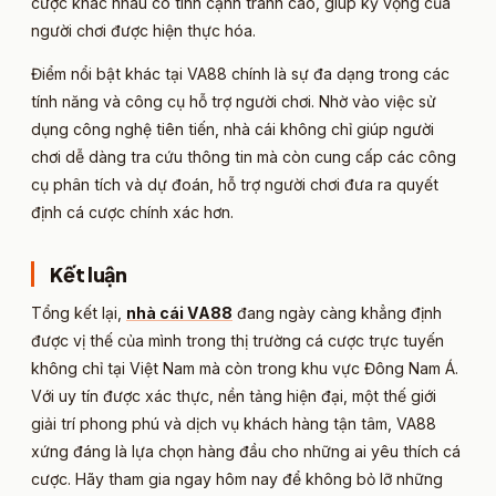
cược khác nhau có tính cạnh tranh cao, giúp kỳ vọng của
người chơi được hiện thực hóa.
Điểm nổi bật khác tại VA88 chính là sự đa dạng trong các
tính năng và công cụ hỗ trợ người chơi. Nhờ vào việc sử
dụng công nghệ tiên tiến, nhà cái không chỉ giúp người
chơi dễ dàng tra cứu thông tin mà còn cung cấp các công
cụ phân tích và dự đoán, hỗ trợ người chơi đưa ra quyết
định cá cược chính xác hơn.
Kết luận
Tổng kết lại,
nhà cái VA88
đang ngày càng khẳng định
được vị thế của mình trong thị trường cá cược trực tuyến
không chỉ tại Việt Nam mà còn trong khu vực Đông Nam Á.
Với uy tín được xác thực, nền tảng hiện đại, một thế giới
giải trí phong phú và dịch vụ khách hàng tận tâm, VA88
xứng đáng là lựa chọn hàng đầu cho những ai yêu thích cá
cược. Hãy tham gia ngay hôm nay để không bỏ lỡ những