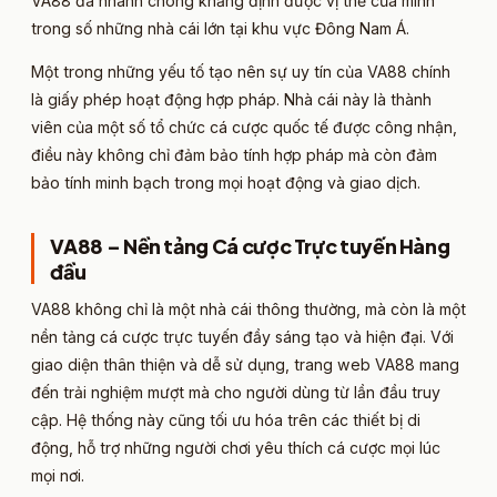
VA88 đã nhanh chóng khẳng định được vị thế của mình
trong số những nhà cái lớn tại khu vực Đông Nam Á.
Một trong những yếu tố tạo nên sự uy tín của VA88 chính
là giấy phép hoạt động hợp pháp. Nhà cái này là thành
viên của một số tổ chức cá cược quốc tế được công nhận,
điều này không chỉ đảm bảo tính hợp pháp mà còn đảm
bảo tính minh bạch trong mọi hoạt động và giao dịch.
VA88 – Nền tảng Cá cược Trực tuyến Hàng
đầu
VA88 không chỉ là một nhà cái thông thường, mà còn là một
nền tảng cá cược trực tuyến đầy sáng tạo và hiện đại. Với
giao diện thân thiện và dễ sử dụng, trang web VA88 mang
đến trải nghiệm mượt mà cho người dùng từ lần đầu truy
cập. Hệ thống này cũng tối ưu hóa trên các thiết bị di
động, hỗ trợ những người chơi yêu thích cá cược mọi lúc
mọi nơi.