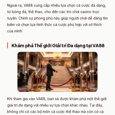
Ngoài ra, VA88 cung cấp nhiều lựa chọn cá cược đa dạng,
từ bóng đá, thể thao, cho đến các trò chơi casino trực
tuyến. Chính sự phong phú này giúp người chơi dễ dàng tìm
kiếm và chọn lựa hình thức cá cược phù hợp với sở thích
của mình.
Khám phá Thế giới Giải trí Đa dạng tại VA88
Khi tham gia vào VA88, bạn sẽ được khám phá một thế giới
giải trí đa dạng với nhiều sự lựa chọn khác nhau. Tại đây,
không chỉ có các bộ môn cá cược thể thao mà còn có cả