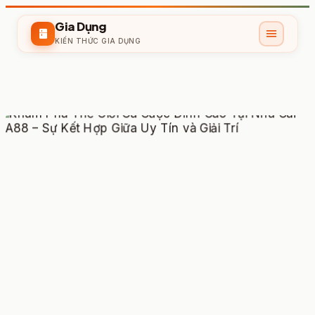
Gia Dụng
menu
kitchen
KIẾN THỨC GIA DỤNG