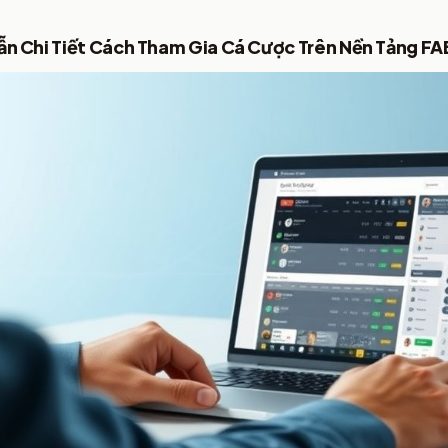
n Chi Tiết Cách Tham Gia Cá Cược Trên Nền Tảng F