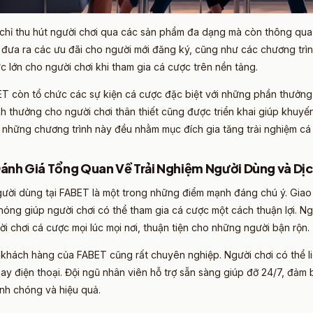
hỉ thu hút người chơi qua các sản phẩm đa dạng mà còn thông qua 
đưa ra các ưu đãi cho người mới đăng ký, cũng như các chương trìn
 lớn cho người chơi khi tham gia cá cược trên nền tảng.
T còn tổ chức các sự kiện cá cược đặc biệt với những phần thưởng g
nh thưởng cho người chơi thân thiết cũng được triển khai giúp khuyế
 những chương trình này đều nhằm mục đích gia tăng trải nghiệm cá
ánh Giá Tổng Quan Về Trải Nghiệm Người Dùng và Dịc
gười dùng tại FABET là một trong những điểm mạnh đáng chú ý. Giao d
hóng giúp người chơi có thể tham gia cá cược một cách thuận lợi. 
 chơi cá cược mọi lúc mọi nơi, thuận tiện cho những người bận rộn.
ợ khách hàng của FABET cũng rất chuyên nghiệp. Người chơi có thể l
 hay điện thoại. Đội ngũ nhân viên hỗ trợ sẵn sàng giúp đỡ 24/7, đả
anh chóng và hiệu quả.