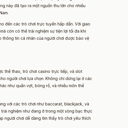
ảng này đã tạo ra một nguồn thu lớn cho nhiều
 Nam.
o đến các trò chơi trực tuyến hấp dẫn. Với giao
 còn có thể trải nghiệm sự tiện lợi tối đa khi
 thông tin cá nhân của người chơi được bảo vệ
hể thao, trò chơi casino trực tiếp, và slot
ho người chơi lựa chọn. Không chỉ dừng lại ở các
ác như quần vợt, bóng rổ, và nhiều môn thể
g với các trò chơi như baccarat, blackjack, và
ại trải nghiệm như đang ở trong một sòng bạc thực
 người chơi dễ dàng tìm thấy trò chơi yêu thích