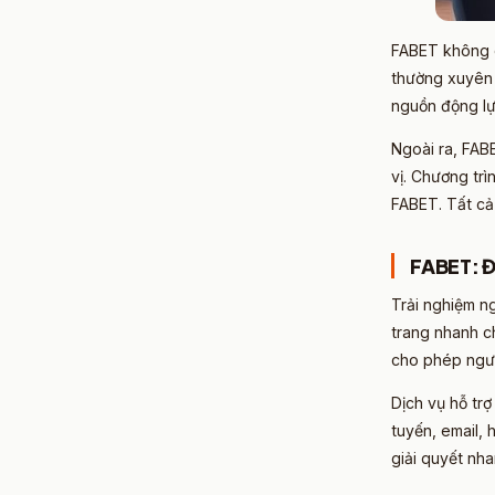
FABET không c
thường xuyên 
nguồn động lực
Ngoài ra, FABE
vị. Chương trì
FABET. Tất cả
FABET: Đ
Trải nghiệm n
trang nhanh c
cho phép người
Dịch vụ hỗ tr
tuyến, email,
giải quyết nh