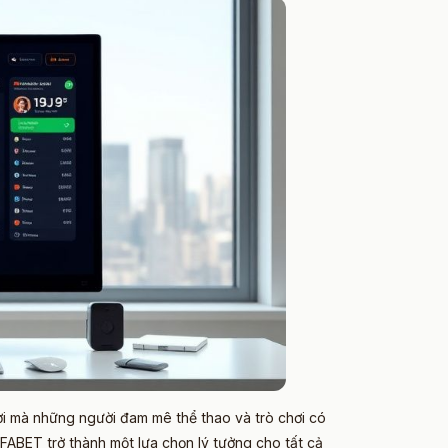
i mà những người đam mê thể thao và trò chơi có
 FABET trở thành một lựa chọn lý tưởng cho tất cả