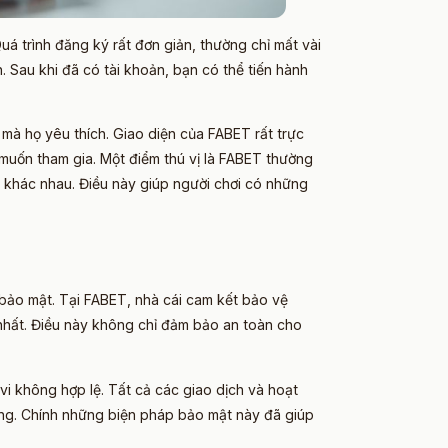
uá trình đăng ký rất đơn giản, thường chỉ mất vài
. Sau khi đã có tài khoản, bạn có thể tiến hành
 mà họ yêu thích. Giao diện của FABET rất trực
 muốn tham gia. Một điểm thú vị là FABET thường
ệ khác nhau. Điều này giúp người chơi có những
 bảo mật. Tại FABET, nhà cái cam kết bảo vệ
 nhất. Điều này không chỉ đảm bảo an toàn cho
vi không hợp lệ. Tất cả các giao dịch và hoạt
ng. Chính những biện pháp bảo mật này đã giúp