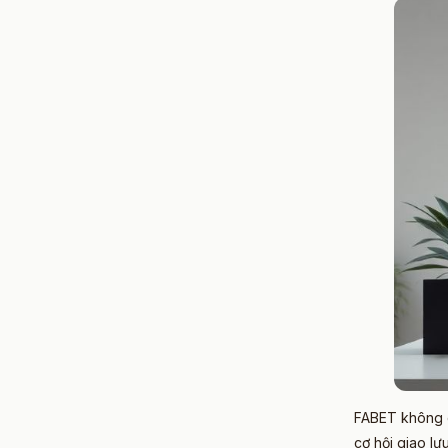
FABET không c
cơ hội giao lư