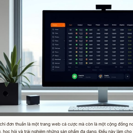
hỉ đơn thuần là một trang web cá cược mà còn là một cộng đồng nơ
u, học hỏi và trải nghiệm những sản phẩm đa dạng. Điều này làm cho