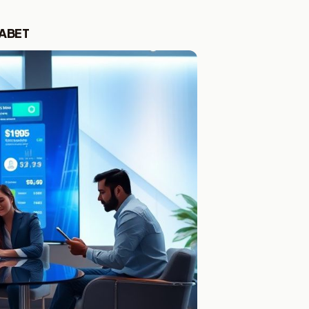
FABET