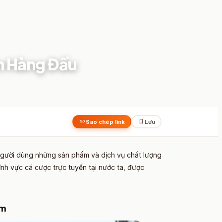
n Hàng Đầu
link
bookmark
Sao chép link
Lưu
người dùng những sản phẩm và dịch vụ chất lượng
ĩnh vực cá cược trực tuyến tại nước ta, được
am