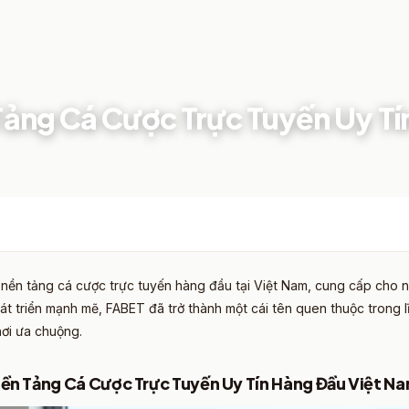
Tảng Cá Cược Trực Tuyến Uy Tí
 nền tảng cá cược trực tuyến hàng đầu tại Việt Nam, cung cấp cho 
át triển mạnh mẽ, FABET đã trở thành một cái tên quen thuộc trong l
hơi ưa chuộng.
ền Tảng Cá Cược Trực Tuyến Uy Tín Hàng Đầu Việt N