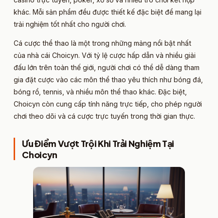
khác. Mỗi sản phẩm đều được thiết kế đặc biệt để mang lại
trải nghiệm tốt nhất cho người chơi.
Cá cược thể thao là một trong những mảng nổi bật nhất
của nhà cái Choicyn. Với tỷ lệ cược hấp dẫn và nhiều giải
đấu lớn trên toàn thế giới, người chơi có thể dễ dàng tham
gia đặt cược vào các môn thể thao yêu thích như bóng đá,
bóng rổ, tennis, và nhiều môn thể thao khác. Đặc biệt,
Choicyn còn cung cấp tính năng trực tiếp, cho phép người
chơi theo dõi và cá cược trực tuyến trong thời gian thực.
Ưu Điểm Vượt Trội Khi Trải Nghiệm Tại
Choicyn