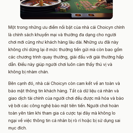
Một trong những ưu điểm nổi bật của nhà cái Choicyn chính
là chính sách khuyến mại và thưởng đa dạng cho người
chơi mới cũng như khách hàng lâu dài. Những ưu đãi này
không chỉ dừng lại ở mức thưởng tiền gửi mà còn bao gồm
các chương trình quay thưởng, giải đấu với giải thưởng hấp
dẫn. Điều này giúp người chơi luôn cảm thấy thú vị và
không bị nhàm chán.
Bên cạnh đó, nhà cái Choicyn còn cam kết về an toàn và
bảo mật thông tin khách hàng. Tất cả dữ liệu cá nhân và
giao dịch tài chính của người chơi đều được mã hóa và bảo
vệ bởi các công nghệ bảo mật tiên tiến. Người chơi hoàn
toàn yên tâm khi tham gia cá cược tại đây mà không lo
ngại về việc thông tin cá nhân bị rò rỉ hoặc bị sử dụng sai
mục đích.