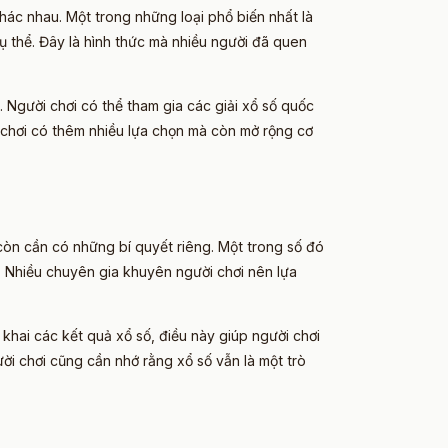
hác nhau. Một trong những loại phổ biến nhất là
ụ thể. Đây là hình thức mà nhiều người đã quen
 Người chơi có thể tham gia các giải xổ số quốc
ời chơi có thêm nhiều lựa chọn mà còn mở rộng cơ
òn cần có những bí quyết riêng. Một trong số đó
. Nhiều chuyên gia khuyên người chơi nên lựa
khai các kết quả xổ số, điều này giúp người chơi
ời chơi cũng cần nhớ rằng xổ số vẫn là một trò