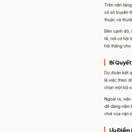
Trên nền tảng 
xổ số truyền t
thuộc và thườ
Bên cạnh đó, 
tế, nơi cơ hội
hội thắng cho 
Bí Quyết
Dự đoán kết q
là việc theo 
chọn một bộ s
Ngoài ra, việc
dễ dàng nắm b
chơi của vận 
Ưu Điểm 