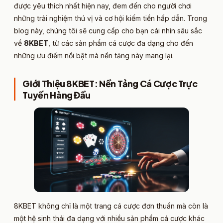
được yêu thích nhất hiện nay, đem đến cho người chơi
những trải nghiệm thú vị và cơ hội kiếm tiền hấp dẫn. Trong
blog này, chúng tôi sẽ cung cấp cho bạn cái nhìn sâu sắc
về
8KBET
, từ các sản phẩm cá cược đa dạng cho đến
những ưu điểm nổi bật mà nền tảng này mang lại.
Giới Thiệu 8KBET: Nền Tảng Cá Cược Trực
Tuyến Hàng Đầu
8KBET không chỉ là một trang cá cược đơn thuần mà còn là
một hệ sinh thái đa dạng với nhiều sản phẩm cá cược khác