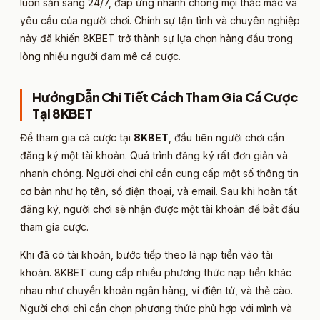
luôn sẵn sàng 24/7, đáp ứng nhanh chóng mọi thắc mắc và
yêu cầu của người chơi. Chính sự tận tình và chuyên nghiệp
này đã khiến 8KBET trở thành sự lựa chọn hàng đầu trong
lòng nhiều người đam mê cá cược.
Hướng Dẫn Chi Tiết Cách Tham Gia Cá Cược
Tại 8KBET
Để tham gia cá cược tại
8KBET
, đầu tiên người chơi cần
đăng ký một tài khoản. Quá trình đăng ký rất đơn giản và
nhanh chóng. Người chơi chỉ cần cung cấp một số thông tin
cơ bản như họ tên, số điện thoại, và email. Sau khi hoàn tất
đăng ký, người chơi sẽ nhận được một tài khoản để bắt đầu
tham gia cược.
Khi đã có tài khoản, bước tiếp theo là nạp tiền vào tài
khoản. 8KBET cung cấp nhiều phương thức nạp tiền khác
nhau như chuyển khoản ngân hàng, ví điện tử, và thẻ cào.
Người chơi chỉ cần chọn phương thức phù hợp với mình và