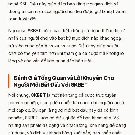
nghệ SSL. Điều này giúp đảm bảo rằng mọi giao dịch và
thông tin cá nhân của người chơi đều được giữ bí mật và an
toàn tuyệt đối.
Ngoài ra, 8KBET cũng cam kết không sử dụng thông tin cá
nhân của người chơi vào bất kỳ mục đích nào khác ngoại
trừ việc cung cấp dịch vụ cá cược. Điều này giúp người
chơi có thể yên tâm hơn khi tham gia cá cược mà không lo
lắng về các vấn đề liên quan đến bảo mật.
Đánh Giá Tổng Quan và Lời Khuyên Cho
Người Mới Bắt Đầu Với 8KBET
Nói chung,
8KBET
là một nền tảng cá cược trực tuyến
chuyên nghiệp, mang đến nhiều lựa chọn cho người chơi ở
mọi cấp độ. Dù bạn là người mới bắt đầu hay đã có kinh
nghiệm, 8KBET luôn có điều gì đó để bạn khám phá. Với
những sản phẩm đa dạng và chất lượng, khả năng dễ dàng
sử dụng, và dịch vụ khách hàng xuất sắc, bạn chắc chắn