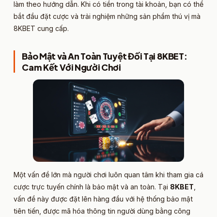
làm theo hướng dẫn. Khi có tiền trong tài khoản, bạn có thể
bắt đầu đặt cược và trải nghiệm những sản phẩm thú vị mà
8KBET cung cấp.
Bảo Mật và An Toàn Tuyệt Đối Tại 8KBET:
Cam Kết Với Người Chơi
Một vấn đề lớn mà người chơi luôn quan tâm khi tham gia cá
cược trực tuyến chính là bảo mật và an toàn. Tại
8KBET
,
vấn đề này được đặt lên hàng đầu với hệ thống bảo mật
tiên tiến, được mã hóa thông tin người dùng bằng công