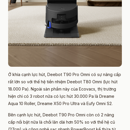
Ở khía cạnh lực hút, Deebot T90 Pro Omni có sự nâng cấp
rất lớn so với thế hệ tiền nhiệm Deebot T80 Omni (lực hút
18.000 Pa). Ngoài sản phẩm này của Ecovacs, thị trường
hiện chỉ có 3 robot nữa có lực hút 30.000 Pa là Dreame
Aqua 10 Roller, Dreame X50 Pro Ultra và Eufy Omni S2.
Bên cạnh lực hút, Deebot T90 Pro Omni còn có 2 nâng
cấp nổi bật nữa là chổi lăn dài hơn 50% so với thế hệ cũ
(27cm) và công nghệ sạc nhanh PowerBoost kế thừa từ