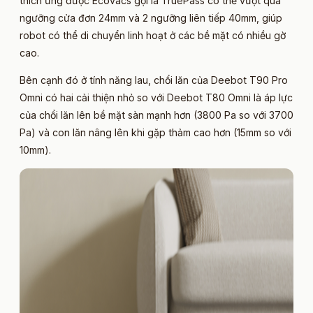
thích ứng được Ecovacs gọi là TruePass có thể vượt qua
ngưỡng cửa đơn 24mm và 2 ngưỡng liên tiếp 40mm, giúp
robot có thể di chuyển linh hoạt ở các bề mặt có nhiều gờ
cao.
Bên cạnh đó ở tính năng lau, chổi lăn của Deebot T90 Pro
Omni có hai cải thiện nhỏ so với Deebot T80 Omni là áp lực
của chổi lăn lên bề mặt sàn mạnh hơn (3800 Pa so với 3700
Pa) và con lăn nâng lên khi gặp thảm cao hơn (15mm so với
10mm).