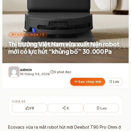
label_important
THIẾT BỊ ĐIỆN TỬ
Thị trường Việt Nam vừa xuất hiện robot
mới có lực hút “khủng bố” 30.000 Pa
admin
schedule
5 phút đọc
16 tháng 04, 2026
link
bookmark
Sao chép link
Lưu
CHIA SẺ
thumb_up
share
bookmark
FB
X
Lưu
Ecovacs vừa ra mắt robot hút mới Deebot T90 Pro Omni ở