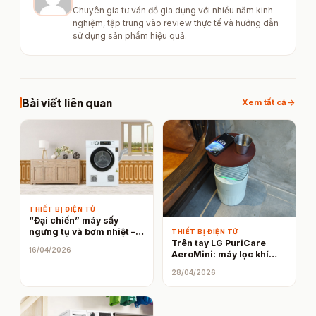
Chuyên gia tư vấn đồ gia dụng với nhiều năm kinh
nghiệm, tập trung vào review thực tế và hướng dẫn
sử dụng sản phẩm hiệu quả.
Bài viết liên quan
arrow_forward
Xem tất cả
THIẾT BỊ ĐIỆN TỬ
“Đại chiến” máy sấy
ngưng tụ và bơm nhiệt –
THIẾT BỊ ĐIỆN TỬ
Trên tay LG PuriCare
đâu là “chân ái” cho gia
16/04/2026
AeroMini: máy lọc khí
đình bạn?
đẹp, lọc bụi nhanh, giá 4
28/04/2026
triệu đồng cho không
gian nhỏ