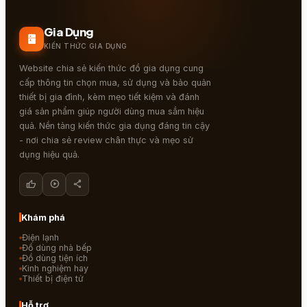
Gia Dụng
kitchen
KIẾN THỨC GIA DỤNG
Website chia sẻ kiến thức đồ gia dụng cung
cấp thông tin chọn mua, sử dụng và bảo quản
thiết bị gia đình, kèm mẹo tiết kiệm và đánh
giá sản phẩm giúp người dùng mua sắm hiệu
quả. Nền tảng kiến thức gia dụng đáng tin cậy
- nơi chia sẻ review chân thực và mẹo sử
dụng hiệu quả.
thumb_up
play_circle
share
Khám phá
Điện lạnh
Đồ dùng nhà bếp
Đồ dùng tiện ích
Kinh nghiệm hay
Thiết bị điện tử
Hỗ trợ